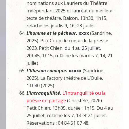
nominations aux Lauriers du Théâtre
Indépendant 2025 et lauréat du meilleur
texte de théâtre. Balcon, 13h30, 1h15,
relâche les jeudis 9, 16, 23 juillet
L’homme et le pêcheur.
xxxx
(Sandrine,
2025). Prix Coup de coeur de la presse
2023. Petit Chien, du 4 au 25 juillet,
20h45, 1h15, relâche les mardis 7, 14, 21
juillet
L’Illusion comique.
xxxxx
(Sandrine,
2025). La Factory théâtre de L’Oulle,
11h40 (2025)
L’Intranquillité.
L’Intranquillité ou la
poésie en partage
(Christèle, 2026).
Petit Chien, 13h05, durée : 1h15. Du 4 au
25 juillet, relâche les 7, 14 et 21 juillet.
Réservations : 04 84 51 07 48.