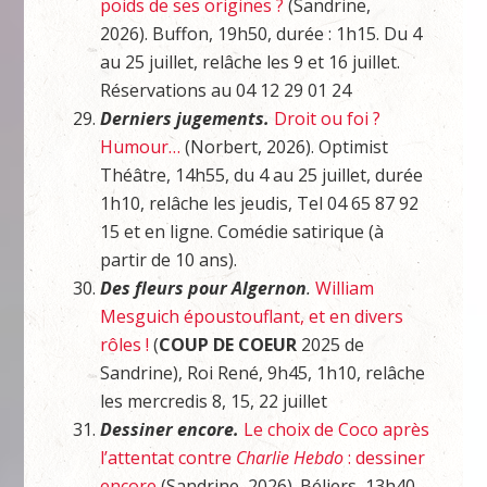
poids de ses origines ?
(Sandrine,
2026). Buffon, 19h50, durée : 1h15. Du 4
au 25 juillet, relâche les 9 et 16 juillet.
Réservations au 04 12 29 01 24
Derniers jugements.
Droit ou foi ?
Humour…
(Norbert, 2026). Optimist
Théâtre, 14h55, du 4 au 25 juillet, durée
1h10, relâche les jeudis, Tel 04 65 87 92
15 et en ligne. Comédie satirique (à
partir de 10 ans).
Des fleurs pour Algernon
.
William
Mesguich époustouflant, et en divers
rôles !
(
COUP DE COEUR
2025 de
Sandrine), Roi René, 9h45, 1h10, relâche
les mercredis 8, 15, 22 juillet
Dessiner encore.
Le choix de Coco après
l’attentat contre
Charlie Hebdo
: dessiner
encore
(Sandrine, 2026). Béliers, 13h40,