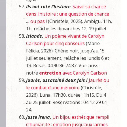
Ils ont raté l’histoire
.
Saisir sa chance
dans l’histoire : une question de chance
… ou pas !
(Christèle, 2025). Ambigu, 11h,
1h, relâche les dimanches 12, 19 juillet
Islands.
Un poème vivant de Carolyn
Carlson pour cinq danseurs
(Marie-
Félicia, 2026). Chêne noir, jusqu’au 15
juillet seulement, relâche les lundis 6 et
13. Résas. 04.90.86.74.87. Voir aussi
notre
entretien
avec Carolyn Carlson
Jaurès, assassiné deux fois !
Jaurès ou
le combat d’une mémoire
(Christèle,
2026). Luna, 17h30, durée : 1h15. Du 4
au 25 juillet. Réservations : 04 12 29 01
24.
Juste Irena.
Un bijou esthétique rempli
d’humanité : émotion jusqu’aux larmes