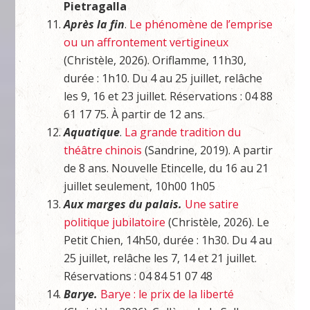
Pietragalla
Après la fin
.
Le phénomène de l’emprise
ou un affrontement vertigineux
(Christèle, 2026). Oriflamme, 11h30,
durée : 1h10. Du 4 au 25 juillet, relâche
les 9, 16 et 23 juillet. Réservations : 04 88
61 17 75. À partir de 12 ans.
Aquatique
.
La grande tradition du
théâtre chinois
(Sandrine, 2019). A partir
de 8 ans. Nouvelle Etincelle, du 16 au 21
juillet seulement, 10h00 1h05
Aux marges du palais.
Une satire
politique jubilatoire
(Christèle, 2026). Le
Petit Chien, 14h50, durée : 1h30. Du 4 au
25 juillet, relâche les 7, 14 et 21 juillet.
Réservations : 04 84 51 07 48
Barye.
Barye : le prix de la liberté