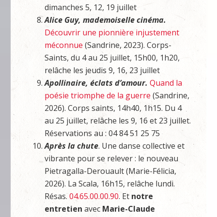
dimanches 5, 12, 19 juillet
Alice Guy, mademoiselle cinéma.
Découvrir une pionnière injustement
méconnue
(Sandrine, 2023). Corps-
Saints, du 4 au 25 juillet, 15h00, 1h20,
relâche les jeudis 9, 16, 23 juillet
Apollinaire, éclats d’amour.
Quand la
poésie triomphe de la guerre
(Sandrine,
2026). Corps saints, 14h40, 1h15. Du 4
au 25 juillet, relâche les 9, 16 et 23 juillet.
Réservations au : 04 84 51 25 75
Après la chute
. Une danse collective et
vibrante pour se relever : le nouveau
Pietragalla-Derouault (Marie-Félicia,
2026). La Scala, 16h15, relâche lundi.
Résas.
04.65.00.00.90
. Et
notre
entretien
avec
Marie-Claude