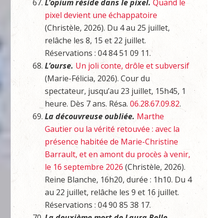
L’opium réside dans le pixel.
Quand le
pixel devient une échappatoire
(Christèle, 2026). Du 4 au 25 juillet,
relâche les 8, 15 et 22 juillet.
Réservations : 04 84 51 09 11.
L’ourse.
Un joli conte, drôle et subversif
(Marie-Félicia, 2026). Cour du
spectateur, jusqu’au 23 juillet, 15h45, 1
heure. Dès 7 ans. Résa.
06.28.67.09.82
.
La découvreuse oubliée.
Marthe
Gautier ou la vérité retouvée : avec la
présence habitée de Marie-Christine
Barrault, et en amont du procès à venir,
le 16 septembre 2026
(Christèle, 2026).
Reine Blanche, 16h20, durée : 1h10. Du 4
au 22 juillet, relâche les 9 et 16 juillet.
Réservations : 04 90 85 38 17.
La deuxième mort de Laura Belle
.