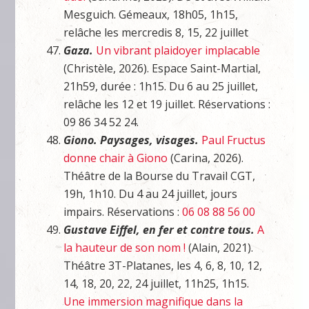
Mesguich. Gémeaux, 18h05, 1h15,
relâche les mercredis 8, 15, 22 juillet
Gaza.
Un vibrant plaidoyer implacable
(Christèle, 2026). Espace Saint-Martial,
21h59, durée : 1h15. Du 6 au 25 juillet,
relâche les 12 et 19 juillet. Réservations :
09 86 34 52 24.
Giono. Paysages, visages.
P
aul Fructus
donne chair à Giono
(Carina, 2026).
Théâtre de la Bourse du Travail CGT,
19h, 1h10. Du 4 au 24 juillet, jours
impairs. Réservations :
06 08 88 56 00
Gustave Eiffel, en fer et contre tous.
A
la hauteur de son nom !
(Alain, 2021).
Théâtre 3T-Platanes, les 4, 6, 8, 10, 12,
14, 18, 20, 22, 24 juillet, 11h25, 1h15.
Une immersion magnifique dans la