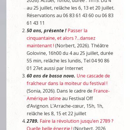
2026). Actuel, 10h00, durée : 1h15. Du 4
au 25 juillet, relâche les 6, 13 et 20 juillet.
Réservations au 06 83 61 43 60 ou 06 83
61 43 11
50 ans, présente !
Passer la
cinquantaine, et alors ?…dansez
maintenant !
(Norbert, 2026). Théâtre
Golovine, 16h00 du 4 au 25 juillet, durée
55 min, relâche les lundis, Tel 04 90 86
01 27et aussi par Internet
60 ans de bossa nova.
Une cascade de
fraîcheur dans la moiteur du festival !
(Sonia, 2026). Dans le cadre de
France-
Amérique latine
au Festival Off
d’Avignon. L’Arrache-cœur, 15h, 1h,
relâche les 8, 15 et 22 juillet
2789.
Faire la révolution jusqu’en 2789 ?
Quelle belle énergie !
(Norbert, 2026