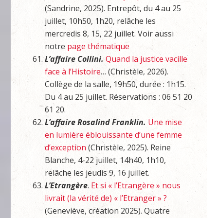
(Sandrine, 2025). Entrepôt, du 4 au 25
juillet, 10h50, 1h20, relâche les
mercredis 8, 15, 22 juillet. Voir aussi
notre
page thématique
L’affaire Collini.
Quand la justice vacille
face à l’Histoire
… (Christèle, 2026).
Collège de la salle, 19h50, durée : 1h15.
Du 4 au 25 juillet. Réservations : 06 51 20
61 20.
L’affaire Rosalind Franklin.
Une mise
en lumière éblouissante d’une femme
d’exception
(Christèle, 2025). Reine
Blanche, 4-22 juillet, 14h40, 1h10,
relâche les jeudis 9, 16 juillet.
L’Etrangère
.
Et si
«
l’Etrangère
»
nous
livrait (la vérité de) « l’Etranger » ?
(Geneviève, création 2025). Quatre