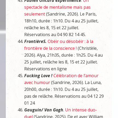
Fabien Olicard expérimente
.
Un
spectacle de mentalisme mais pas
seulement
(Sandrine, 2026). Le Paris,
18h10, durée : 1h10. Du 4 au 25 juillet,
relâche les 8, 15 et 22 juillet.
Réservations au 04 90 82 14 45.
FrontièreS.
Obéir ou désobéir : à la
frontière de la conscience !
(Christèle,
2026). Alya, 21h35, durée : 1h25. Du 4 au
25 juillet, relâche les 8, 15 et 22 juillet.
Réservations en ligne
Fucking Love !
Célébration de l’amour
avec humour
(Sandrine, 2026). La Luna,
20h00, durée : 1h10. Du 4 au 25 juillet,
pas de relâche. Réservations au 04 12 29
01 24
Gauguin/ Van Gogh
.
Un intense duo-
duel
(Sandrine, 2025). De et avec William