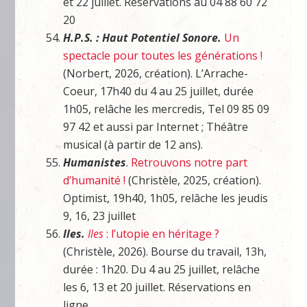
et 22 juillet. Réservations au 04 88 60 72
20
H.P.S. : Haut Potentiel Sonore.
Un
spectacle pour toutes les générations !
(Norbert, 2026, création). L’Arrache-
Coeur, 17h40 du 4 au 25 juillet, durée
1h05, relâche les mercredis, Tel 09 85 09
97 42 et aussi par Internet ; Théâtre
musical (à partir de 12 ans).
Humanistes
.
Retrouvons notre part
d’humanité !
(Christèle, 2025, création).
Optimist, 19h40, 1h05, relâche les jeudis
9, 16, 23 juillet
Iles.
I
les
: l’utopie en héritage ?
(Christèle, 2026). Bourse du travail, 13h,
durée : 1h20. Du 4 au 25 juillet, relâche
les 6, 13 et 20 juillet. Réservations en
ligne