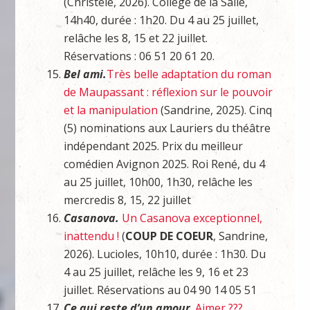
(Christèle, 2026). Collège de la Salle,
14h40, durée : 1h20. Du 4 au 25 juillet,
relâche les 8, 15 et 22 juillet.
Réservations : 06 51 20 61 20.
Bel ami.
Très belle adaptation du roman
de Maupassant : réflexion sur le pouvoir
et la manipulation
(Sandrine, 2025). Cinq
(5) nominations aux Lauriers du théâtre
indépendant 2025. Prix du meilleur
comédien Avignon 2025. Roi René, du 4
au 25 juillet, 10h00, 1h30, relâche les
mercredis 8, 15, 22 juillet
Casanova.
Un Casanova exceptionnel,
inattendu !
(
COUP DE COEUR
, Sandrine,
2026). Lucioles, 10h10, durée : 1h30. Du
4 au 25 juillet, relâche les 9, 16 et 23
juillet. Réservations au 04 90 14 05 51
Ce qui reste d’un amour
.
Aimer ???