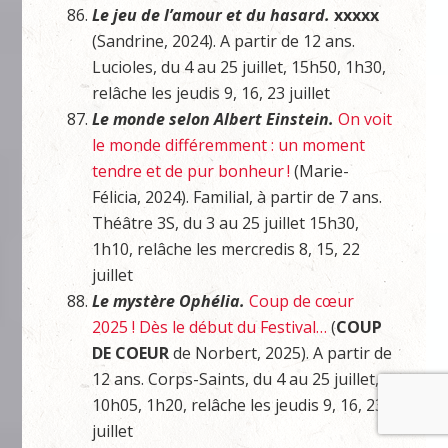
Le jeu de l’amour et du hasard.
xxxxx
(Sandrine, 2024). A partir de 12 ans.
Lucioles, du 4 au 25 juillet, 15h50, 1h30,
relâche les jeudis 9, 16, 23 juillet
Le monde selon Albert Einstein.
On voit
le monde différemment : un moment
tendre et de pur bonheur !
(Marie-
Félicia, 2024). Familial, à partir de 7 ans.
Théâtre 3S, du 3 au 25 juillet 15h30,
1h10, relâche les mercredis 8, 15, 22
juillet
Le mystère Ophélia.
Coup de cœur
2025 ! Dès le début du Festival…
(
COUP
DE COEUR
de Norbert, 2025). A partir de
12 ans. Corps-Saints, du 4 au 25 juillet,
10h05, 1h20, relâche les jeudis 9, 16, 23
juillet