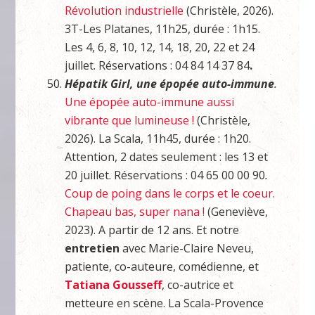
Révolution industrielle
(Christèle, 2026).
3T-Les Platanes, 11h25, durée : 1h15.
Les 4, 6, 8, 10, 12, 14, 18, 20, 22 et 24
juillet. Réservations : 04 84 14 37 84
.
Hépatik Girl, une épopée auto-immune
.
Une épopée auto-immune aussi
vibrante que lumineuse !
(Christèle,
2026). La Scala, 11h45, durée : 1h20.
Attention, 2 dates seulement : les 13 et
20 juillet. Réservations : 04 65 00 00 90
.
Coup de poing dans le corps et le coeur.
Chapeau bas, super nana !
(Geneviève,
2023). A partir de 12 ans. Et notre
entretien
avec Marie-Claire Neveu,
patiente, co-auteure, comédienne, et
Tatiana Gousseff
, co-autrice et
metteure en scène. La Scala-Provence