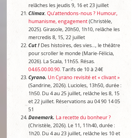
relâches les jeudis 9, 16 et 23 juillet
Climax
.
Qu’attendons-nous ? Humour,
humanisme, engagement
(Christèle,
2025). Girasole, 20h50, 1h10, relâche les
mercredis 8, 15, 22 juillet
Cut !
Des histoires, des vies…, le théâtre
pour scroller le monde (Marie-Félicia,
2026). La Scala, 11h55. Résas.
04.65.00.00.90
. Tarifs de 10 à 24€
Cyrano.
U
n Cyrano revisité et « clivant »
(Sandrine, 2026). Lucioles, 13h50, durée :
1h50. Du 4 au 25 juillet, relâche les 8, 15
et 22 juillet. Réservations au 04 90 14 05
51
Danemark.
La recette du bonheur ?
(Christèle, 2026). Le 11, 11h40, durée :
1h20. Du 4 au 23 juillet, relâche les 10 et