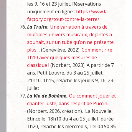
les 9, 16 et 23 juillet. Réservations
uniquement en ligne :
https://www.la-
factory.org/tout-contre-la-terre/
La Truite.
Une variation à travers de
multiples univers musicaux, déjantés à
souhait, sur un tube qu’on ne présente
plus…
(Geneviève, 2022).
Comment rire
1h10 avec quelques mesures de
classique !
(Norbert, 2023). A partir de 7
ans. Petit Louvre, du 3 au 25 juillet,
21h10, 1h15, relâche les jeudis 9, 16, 23
juillet
La Vie de Bohème.
Ou comment jouer et
chanter juste, dans l’esprit de Puccini…
(Norbert, 2026, création). La Nouvelle
Etincelle, 18h10 du 4 au 25 juillet, durée
1h20, relâche les mercredis, Tel 04 90 85