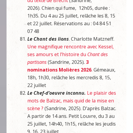
du texte de Brecht
(Sandrine,
2026). Chien qui fume, 12h05, durée :
1h35. Du 4 au 25 juillet, relâche les 8, 15
et 22 juillet. Réservations au : 04 84 51
07 48
Le Chant des lions
. Charlotte Matzneff.
Une magnifique rencontre avec Kessel,
ses amours et l’histoire du
Chant des
partisans
(Sandrine, 2025)
.
3
nominations Molières 2026
. Gémeaux,
18h, 1h30, relâche les mercredis 8, 15,
22 juillet
Le Chef-d’oeuvre inconnu.
Le plaisir des
mots de Balzac, mais quid de la mise en
scène ?
(Sandrine, 2025). D’après Balzac.
A partir de 14 ans. Petit Louvre, du 3 au
25 juillet, 14h40, 1h15, relâche les jeudis
9, 16, 23 juillet