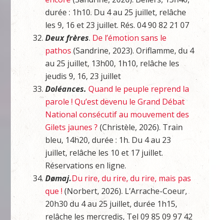
durée : 1h10. Du 4 au 25 juillet, relâche
les 9, 16 et 23 juillet. Rés. 04 90 82 21 07
Deux frères
.
De l’émotion sans le
pathos
(Sandrine, 2023). Oriflamme, du 4
au 25 juillet, 13h00, 1h10, relâche les
jeudis 9, 16, 23 juillet
Doléances.
Quand le peuple reprend la
parole ! Qu’est devenu le Grand Débat
National consécutif au mouvement des
Gilets jaunes ?
(Christèle, 2026). Train
bleu, 14h20, durée : 1h. Du 4 au 23
juillet, relâche les 10 et 17 juillet.
Réservations en ligne.
Dømaj.
Du rire, du rire, du rire, mais pas
que !
(Norbert, 2026). L’Arrache-Coeur,
20h30 du 4 au 25 juillet, durée 1h15,
relâche les mercredis, Tel 09 85 09 97 42