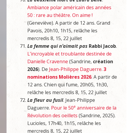
Ambiance polar américain des années
50 : rare au théâtre. On aime !
(Geneviève). A partir de 12 ans. Grand
Pavois, 20h10, 1h15, relâche les
mercredis 8, 15, 22 juillet
La femme qui n’aimait pas
Rabbi Jacob
.
L’incroyable et troublante destinée de
Danielle Cravenne
(Sandrine,
création
2026
). De
Jean-Philippe Daguerre
.
3
nominations Molières 2026
. A partir de
12 ans. Chien qui fume, 20h05, 1h30,
relâche les mercredis 8, 15, 22 juillet
La fleur au fusil
. Jean-Philippe
e
Daguerre.
Pour le 50
anniversaire de la
Révolution des oeillets
(Sandrine, 2025).
Lucioles, 17h40, 1h15, relâche les
mercredis 8, 15, 22 juillet