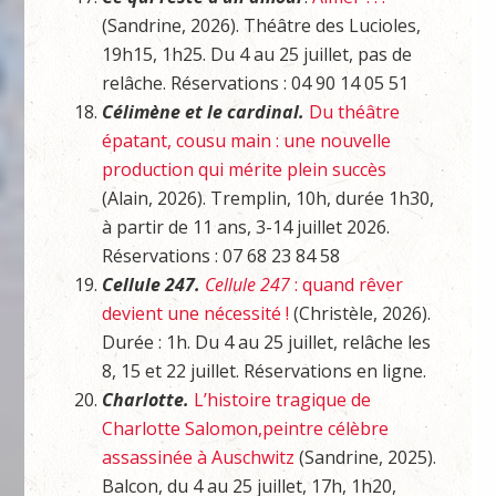
(Sandrine, 2026). Théâtre des Lucioles,
19h15, 1h25. Du 4 au 25 juillet, pas de
relâche. Réservations : 04 90 14 05 51
Célimène et le cardinal.
Du théâtre
épatant, cousu main : une nouvelle
production qui mérite plein succès
(Alain, 2026). Tremplin, 10h, durée 1h30,
à partir de 11 ans, 3-14 juillet 2026.
Réservations : 07 68 23 84 58
Cellule 247.
Cellule 247
: quand rêver
devient une nécessité !
(Christèle, 2026).
Durée : 1h. Du 4 au 25 juillet, relâche les
8, 15 et 22 juillet. Réservations en ligne.
Charlotte.
L’histoire tragique de
Charlotte Salomon,peintre célèbre
assassinée à Auschwitz
(Sandrine, 2025).
Balcon, du 4 au 25 juillet, 17h, 1h20,