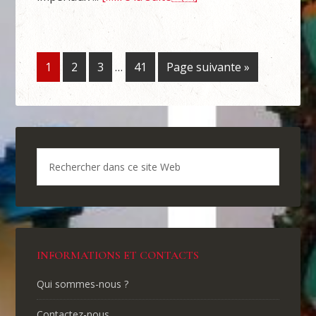
1
2
3
…
41
Page suivante »
INFORMATIONS ET CONTACTS
Qui sommes-nous ?
Contactez-nous