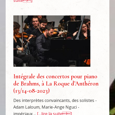
suite]
Intégrale des concertos pour piano
de Brahms, à La Roque d’Anthéron
(13/14-08-2023)
Des interprètes convaincants, des solistes -
Adam Laloum, Marie-Ange Nguci -
impériaux ...
[…lire la suite]