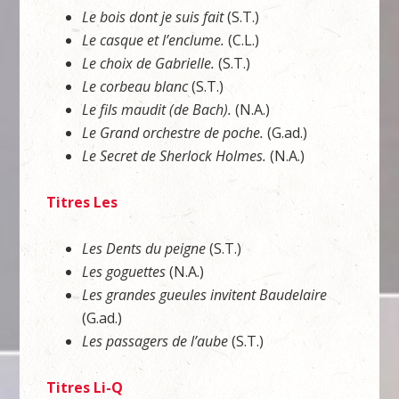
Le bois dont je suis fait
(S.T.)
Le casque et l’enclume.
(C.L.)
Le choix de Gabrielle.
(S.T.)
Le corbeau blanc
(S.T.)
Le fils maudit (de Bach).
(N.A.)
Le Grand orchestre de poche.
(G.ad.)
Le Secret de Sherlock Holmes.
(N.A.)
Titres Les
Les Dents du peigne
(S.T.)
Les goguettes
(N.A.)
Les grandes gueules invitent Baudelaire
(G.ad.)
Les passagers de l’aube
(S.T.)
Titres Li-Q