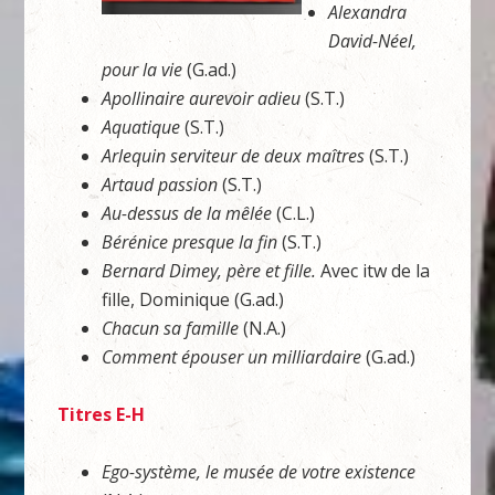
Alexandra
David-Néel,
pour la vie
(G.ad.)
Apollinaire aurevoir adieu
(S.T.)
Aquatique
(S.T.)
Arlequin serviteur de deux maîtres
(S.T.)
Artaud passion
(S.T.)
Au-dessus de la mêlée
(C.L.)
Bérénice presque la fin
(S.T.)
Bernard Dimey, père et fille.
Avec itw de la
fille, Dominique (G.ad.)
Chacun sa famille
(N.A.)
Comment épouser un milliardaire
(G.ad.)
Titres E-H
Ego-système, le musée de votre existence