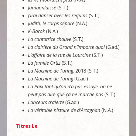
Jambonlaissé
(S.T.)
J’irai danser avec les requins
(S.T.)
Judith, le corps séparé
(N.A.)
K-Barok
(N.A.)
La cantatrice chauve
(S.T.)
La clairière du Grand n’importe quoi
(G.ad.)
L’affaire de la rue de Lourcine
(S.T.)
La famille Ortiz
(S.T.)
La Machine de Turing
. 2018 (S.T.)
La Machine de Turing
(G.ad.)
La Paix tant qu’on n’a pas essayé, on ne
peut pas dire que ça ne marche pas
(S.T.)
Lanceurs d’alerte
(G.ad.)
La véritable histoire de d’Artagnan
(N.A.)
Titres Le