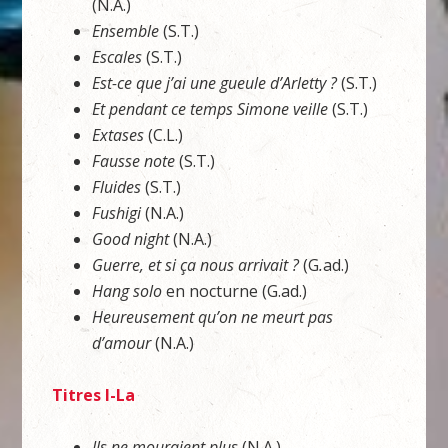
(N.A.)
Ensemble
(S.T.)
Escales
(S.T.)
Est-ce que j’ai une gueule d’Arletty ?
(S.T.)
Et pendant ce temps Simone veille
(S.T.)
Extases
(C.L.)
Fausse note
(S.T.)
Fluides
(S.T.)
Fushigi
(N.A.)
Good night
(N.A.)
Guerre, et si ça nous arrivait ?
(G
.
ad.)
Hang solo
en nocturne (G.ad.)
Heureusement qu’on ne meurt pas
d’amour
(N.A.)
Titres I-La
Ils ne mouraient plus
(N.A.)