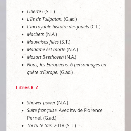
Liberté !
(S.T.)
L’île de Tulipatan.
(G.ad.)
L’incroyable histoire des jouets
(C.L.)
Macbeth
(N.A.)
Mauvaises filles
(S.T.)
Madame est morte
(N.A.)
Mozart Beethoven
(N.A.)
Nous, les Européens. 6 personnages en
quête d’Europe.
(G.ad.)
Titres R-Z
Shower power
(N.A.)
Suite française
. Avec itw de Florence
Pernel. (G.ad.)
Toi tu te tais
. 2018 (S.T.)