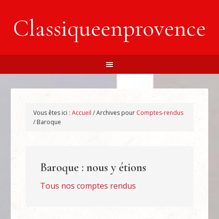
Classiqueenprovence
Vous êtes ici :
Accueil
/
Archives pour
Comptes-rendus
/
Baroque
Baroque : nous y étions
Tous nos comptes rendus