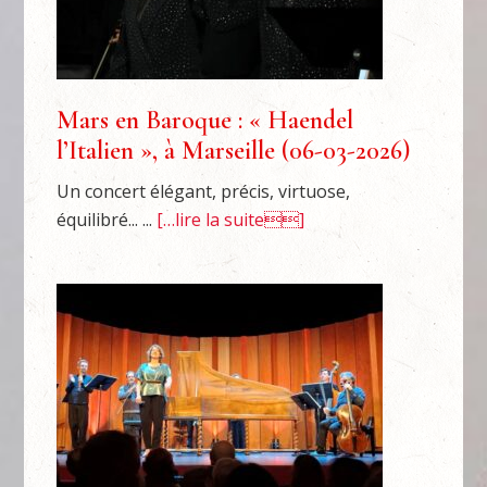
Mars en Baroque : « Haendel
l’Italien », à Marseille (06-03-2026)
Un concert élégant, précis, virtuose,
équilibré... ...
[…lire la suite]