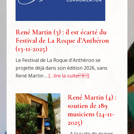
René Martin (3) : il est écarté du
Festival de La Roque d’Anthéron
(13-11-2025)
Le Festival de La Roque d'Anthéron se
projette déjà dans son édition 2026, sans
René Martin ...
[…lire la suite]
René Martin (4) :
soutien de 189
musiciens (24-11-
2025)
A la suite de graves