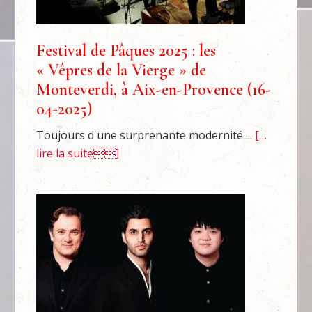
Festival de Pâques 2025 : les
« Vêpres de la Vierge » de
Monteverdi, à Aix-en-Provence (16-
04-2025)
Toujours d'une surprenante modernité ...
[…
lire la suite]