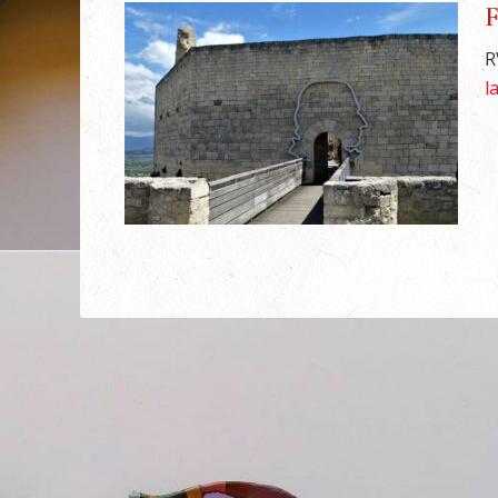
F
R
l