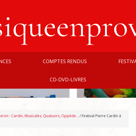
siqueenpro
NCES
COMPTES RENDUS
FESTIV
CD-DVD-LIVRES
eron : Cardin, Musicales, Quatuors, Oppède…
/
Festival Pierre Cardin à