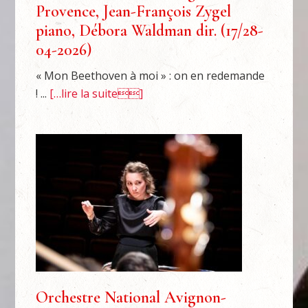
Provence, Jean-François Zygel
piano, Débora Waldman dir. (17/28-
04-2026)
« Mon Beethoven à moi » : on en redemande
! ...
[…lire la suite]
Orchestre National Avignon-