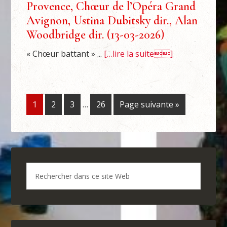
Provence, Chœur de l’Opéra Grand
Avignon, Ustina Dubitsky dir., Alan
Woodbridge dir. (13-03-2026)
« Chœur battant » ...
[…lire la suite]
1
2
3
…
26
Page suivante »