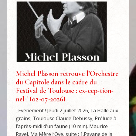
Michel Plasson retrouve l’Orchestre
du Capitole dans le cadre du
Festival de Toulouse : ex-cep-tion-
nel ! (02-07-2026)
Evénement ! Jeudi 2 juillet 2026, La Halle aux
grains, Toulouse Claude Debussy, Prélude à
l’après-midi d’un faune (10 min). Maurice
Ravel, Ma Mère l’Oye, suite : 1.Pavane de la