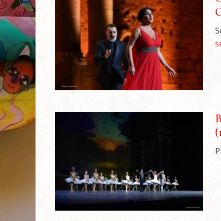
O
S
s
B
(
P