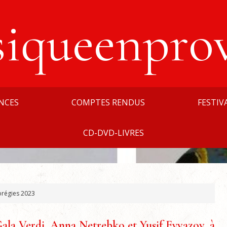
siqueenpro
NCES
COMPTES RENDUS
FESTIV
CD-DVD-LIVRES
régies 2023
ala Verdi, Anna Netrebko et Yusif Eyvazov, à