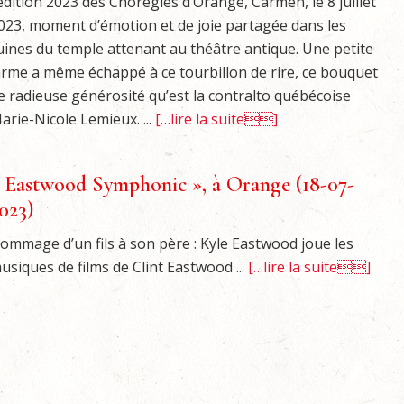
’édition 2023 des Chorégies d’Orange, Carmen, le 8 juillet
023, moment d’émotion et de joie partagée dans les
uines du temple attenant au théâtre antique. Une petite
arme a même échappé à ce tourbillon de rire, ce bouquet
e radieuse générosité qu’est la contralto québécoise
arie-Nicole Lemieux. ...
[…lire la suite]
 Eastwood Symphonic », à Orange (18-07-
023)
ommage d’un fils à son père : Kyle Eastwood joue les
usiques de films de Clint Eastwood ...
[…lire la suite]