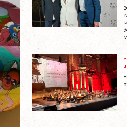
l
2
r
l
d
M
«
2
H
m