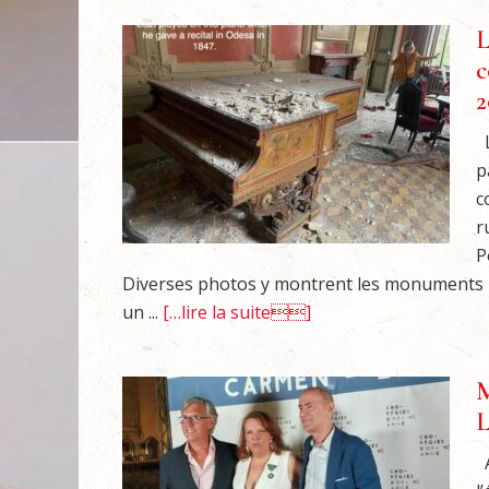
L
c
2
L
p
c
r
P
Diverses photos y montrent les monuments hi
un ...
[…lire la suite]
M
L
A