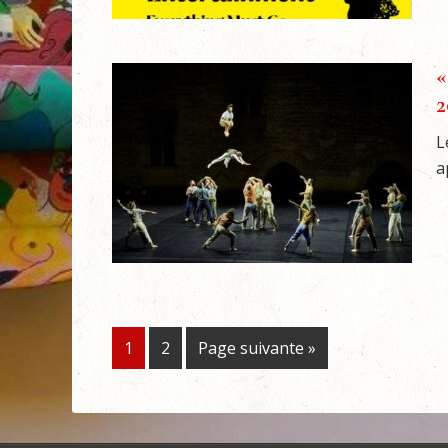
«
2
L
a
1
2
Page suivante »