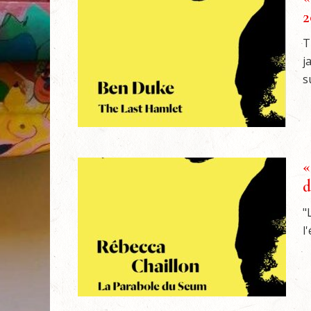
2
T
j
s
«
d
"
l