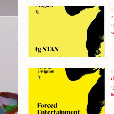
«
2
"
s
«
d
"
l