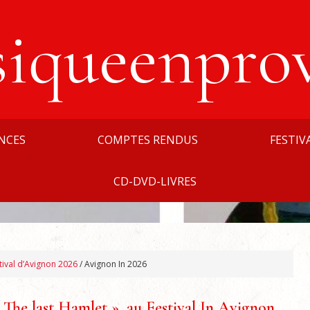
siqueenpro
NCES
COMPTES RENDUS
FESTIV
CD-DVD-LIVRES
tival d’Avignon 2026
/
Avignon In 2026
 The last Hamlet », au Festival In Avignon