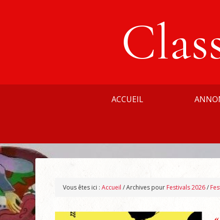
Clas
ACCUEIL
ANNO
Vous êtes ici :
Accueil
/
Archives pour
Festivals 2026
/
Fes
«