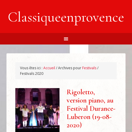
Classiqueenprovence
Vous êtes ici :
Accueil
/
Archives pour
Festivals
/
Festivals 2020
Rigoletto,
version piano, au
Festival Durance-
Luberon (19-08-
2020)