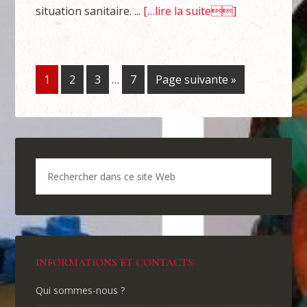
situation sanitaire. ...
[…lire la suite]
1
2
3
…
7
Page suivante »
INFORMATIONS ET CONTACTS
Qui sommes-nous ?