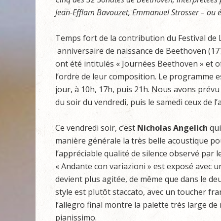
Jean-Efflam Bavouzet, Emmanuel Strosser – ou ét
Temps fort de la contribution du Festival de
anniversaire de naissance de Beethoven (177
ont été intitulés « Journées Beethoven » et o
l’ordre de leur composition. Le programme es
jour, à 10h, 17h, puis 21h. Nous avons prévu 
du soir du vendredi, puis le samedi ceux de l’a
Ce vendredi soir, c’est
Nicholas Angelich
qui
manière générale la très belle acoustique pou
l’appréciable qualité de silence observé par 
« Andante con variazioni » est exposé avec une
devient plus agitée, de même que dans le de
style est plutôt staccato, avec un toucher f
l’allegro final montre la palette très large de
pianissimo.