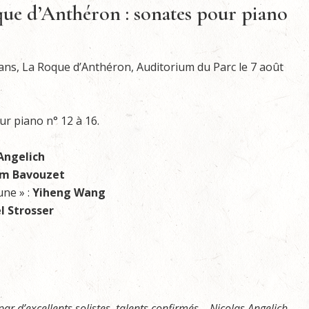
ue d’Anthéron : sonates pour piano
ans, La Roque d’Anthéron, Auditorium du Parc le 7 août
ur piano n° 12 à 16.
Angelich
am Bavouzet
une » :
Yiheng Wang
 Strosser
r d’excellents solistes, talents confirmés – Nicolas Angelich,