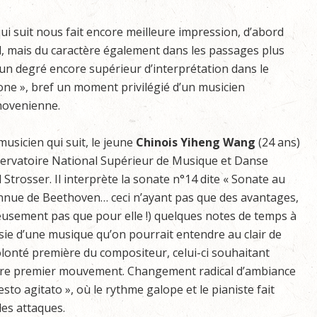
ui suit nous fait encore meilleure impression, d’abord
al, mais du caractère également dans les passages plus
t un degré encore supérieur d’interprétation dans le
ne », bref un moment privilégié d’un musicien
thovenienne.
usicien qui suit, le jeune
Chinois Yiheng Wang
(24 ans)
servatoire National Supérieur de Musique et Danse
trosser. Il interprète la sonate n°14 dite « Sonate au
connue de Beethoven… ceci n’ayant pas que des avantages,
usement pas que pour elle !) quelques notes de temps à
ésie d’une musique qu’on pourrait entendre au clair de
olonté première du compositeur, celui-ci souhaitant
bre premier mouvement. Changement radical d’ambiance
to agitato », où le rythme galope et le pianiste fait
les attaques.