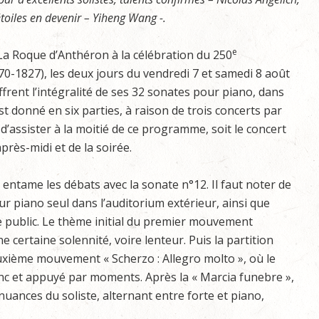
oiles en devenir – Yiheng Wang -.
e
 La Roque d’Anthéron à la célébration du 250
0-1827), les deux jours du vendredi 7 et samedi 8 août
ffrent l’intégralité de ses 32 sonates pour piano, dans
t donné en six parties, à raison de trois concerts par
d’assister à la moitié de ce programme, soit le concert
près-midi et de la soirée.
 entame les débats avec la sonate n°12. Il faut noter de
r piano seul dans l’auditorium extérieur, ainsi que
le public. Le thème initial du premier mouvement
 certaine solennité, voire lenteur. Puis la partition
uxième mouvement « Scherzo : Allegro molto », où le
ranc et appuyé par moments. Après la « Marcia funebre »,
 nuances du soliste, alternant entre forte et piano,