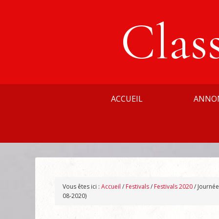
Clas
ACCUEIL
ANNO
Vous êtes ici :
Accueil
/
Festivals
/
Festivals 2020
/
Journée
08-2020)