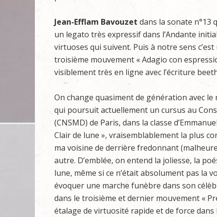
Jean-Efflam Bavouzet
dans la sonate n°13 q
un legato très expressif dans l’Andante initi
virtuoses qui suivent. Puis à notre sens c’es
troisième mouvement « Adagio con espressio
visiblement très en ligne avec l’écriture bee
On change quasiment de génération avec le m
qui poursuit actuellement un cursus au Con
(CNSMD) de Paris, dans la classe d’Emmanuel S
Clair de lune », vraisemblablement la plus 
ma voisine de derrière fredonnant (malheure
autre. D’emblée, on entend la joliesse, la po
lune, même si ce n’était absolument pas la v
évoquer une marche funèbre dans son célè
dans le troisième et dernier mouvement « Pres
étalage de virtuosité rapide et de force dans 