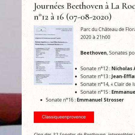
Journées Beethoven à La Roq
n°12 à 16 (07-08-2020)
Parc du Château de Flor
2020 à 21h00
Beethoven
, Sonates po
Sonate n°12 :
Nicholas 
Sonate n°13 :
Jean-Effl
Sonate n°14, « Clair de l
Sonate n°15 :
Emmanuel
Sonate n°16 :
Emmanuel Strosser
Cinq des 32 Sonates de Beethoven, interprétées pa