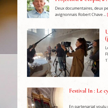
Deux documentaires, deux pe
avignonnais Robert Chave ...
U
(
L
F
1
Festival In : Le c
En partenariat voulu p