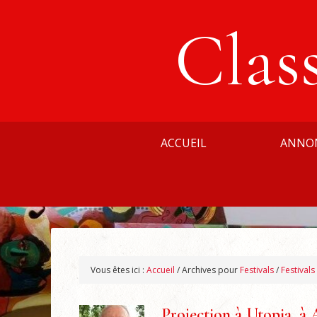
Clas
ACCUEIL
ANNO
Vous êtes ici :
Accueil
/
Archives pour
Festivals
/
Festivals
Projection à Utopia, à 