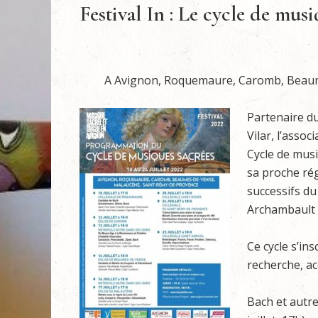
Festival In : Le cycle de musi
A Avignon, Roquemaure, Caromb, Beaum
Partenaire du
Vilar, l’ass
Cycle de musi
sa proche rég
successifs du
Archambault e
Ce cycle s’ins
recherche, ac
Bach et autr