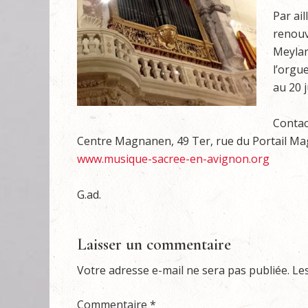
Par ai
renouv
Meylan,
l’orgu
au 20 ju
Contac
Centre Magnanen, 49 Ter, rue du Portail Magn
www.musique-sacree-en-avignon.org
G.ad.
Laisser un commentaire
Votre adresse e-mail ne sera pas publiée.
Le
Commentaire
*