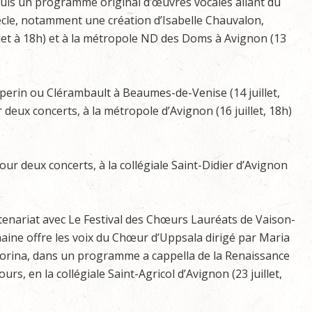
, puis un programme original d’œuvres vocales allant du
ècle, notamment une création d’Isabelle Chauvalon,
illet à 18h) et à la métropole ND des Doms à Avignon (13
uperin ou Clérambault à Beaumes-de-Venise (14 juillet,
 deux concerts, à la métropole d’Avignon (16 juillet, 18h)
ur deux concerts, à la collégiale Saint-Didier d’Avignon
tenariat avec Le Festival des Chœurs Lauréats de Vaison-
aine offre les voix du Chœur d’Uppsala dirigé par Maria
rina, dans un programme a cappella de la Renaissance
ours, en la collégiale Saint-Agricol d’Avignon (23 juillet,