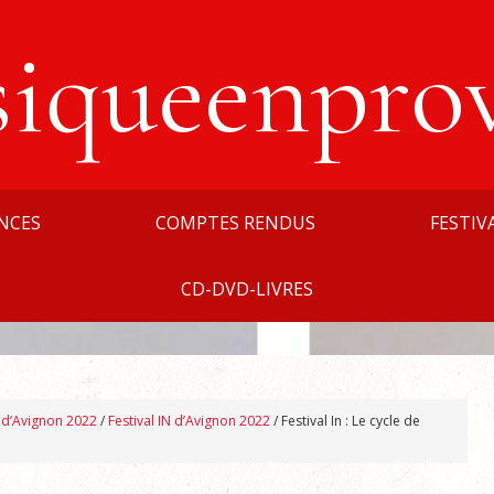
siqueenpro
NCES
COMPTES RENDUS
FESTIV
CD-DVD-LIVRES
l d’Avignon 2022
/
Festival IN d’Avignon 2022
/
Festival In : Le cycle de