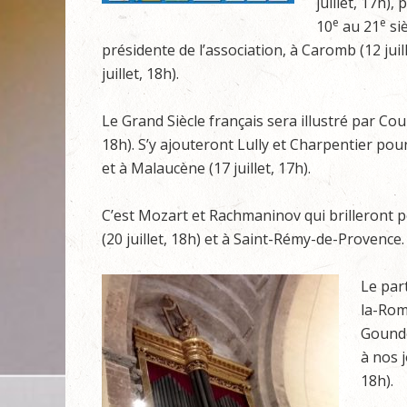
juillet, 17h)
e
e
10
au 21
si
présidente de l’association, à Caromb (12 ju
juillet, 18h).
Le Grand Siècle français sera illustré par Co
18h). S’y ajouteront Lully et Charpentier pour
et à Malaucène (17 juillet, 17h).
C’est Mozart et Rachmaninov qui brilleront po
(20 juillet, 18h) et à Saint-Rémy-de-Provence.
Le par
la-Rom
Goundo
à nos j
18h).