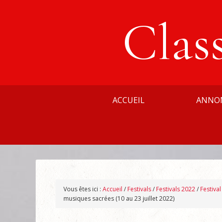
Clas
ACCUEIL
ANNO
Vous êtes ici :
Accueil
/
Festivals
/
Festivals 2022
/
Festiva
musiques sacrées (10 au 23 juillet 2022)