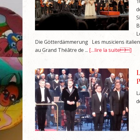
1
d
S
B
L
Die Götterdämmerung Les musiciens italiens 
au Grand Théâtre de ...
[…lire la suite]
L
P
L
d