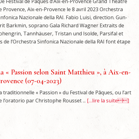
0e Festival de Pâques d’Aix-en-Provence Grand Théâtre
e Provence, Aix-en-Provence le 8 avril 2023 Orchestra
infonica Nazionale della RAI. Fabio Luisi, direction. Gun-
rit Barkmin, soprano Gala Richard Wagner Extraits de
ohengrin, Tannhäuser, Tristan und Isolde, Parsifal et
de l’Orchestra Sinfonica Nazionale della RAI font étape
a « Passion selon Saint Matthieu », à Aix-en-
rovence (07-04-2023)
a traditionnelle « Passion » du Festival de Pâques, ou l’art
e l’oratorio par Christophe Rousset ...
[…lire la suite]