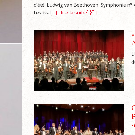
d’été. Ludwig van Beethoven, Symphonie n° 
Festival ...
[…lire la suite]
«
A
U
d
O
F
s