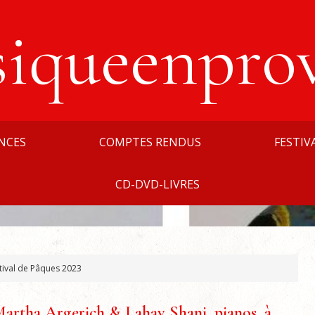
siqueenpro
NCES
COMPTES RENDUS
FESTIV
CD-DVD-LIVRES
tival de Pâques 2023
artha Argerich & Lahav Shani, pianos, à