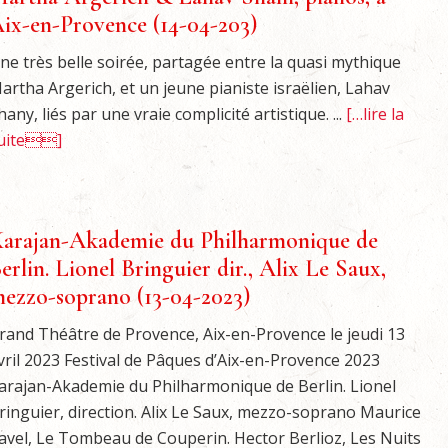
ix-en-Provence (14-04-203)
ne très belle soirée, partagée entre la quasi mythique
artha Argerich, et un jeune pianiste israëlien, Lahav
hany, liés par une vraie complicité artistique. ...
[…lire la
uite]
arajan-Akademie du Philharmonique de
erlin. Lionel Bringuier dir., Alix Le Saux,
ezzo-soprano (13-04-2023)
rand Théâtre de Provence, Aix-en-Provence le jeudi 13
vril 2023 Festival de Pâques d’Aix-en-Provence 2023
arajan-Akademie du Philharmonique de Berlin. Lionel
ringuier, direction. Alix Le Saux, mezzo-soprano Maurice
avel, Le Tombeau de Couperin. Hector Berlioz, Les Nuits