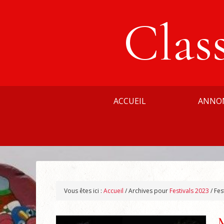
Clas
ACCUEIL
ANNO
Vous êtes ici :
Accueil
/
Archives pour
Festivals 2023
/
Fes
M