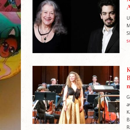
A
U
M
S
s
K
B
m
G
a
K
B
R