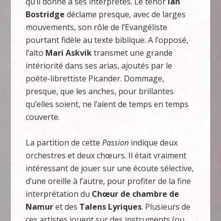
qu’il donne à ses interprètes. Le ténor
Ian
Bostridge
déclame presque, avec de larges
mouvements, son rôle de l’Evangéliste
pourtant fidèle au texte biblique. A l’opposé,
l’alto
Mari Askvik
transmet une grande
intériorité dans ses arias, ajoutés par le
poète-librettiste Picander. Dommage,
presque, que les anches, pour brillantes
qu’elles soient, ne l’aient de temps en temps
couverte.
La partition de cette
Passion
indique deux
orchestres et deux chœurs. Il était vraiment
intéressant de jouer sur une écoute sélective,
d’une oreille à l’autre, pour profiter de la fine
interprétation du
Chœur de chambre de
Namur
et des
Talens Lyriques
. Plusieurs de
ces artistes jouent sur des instruments (ou