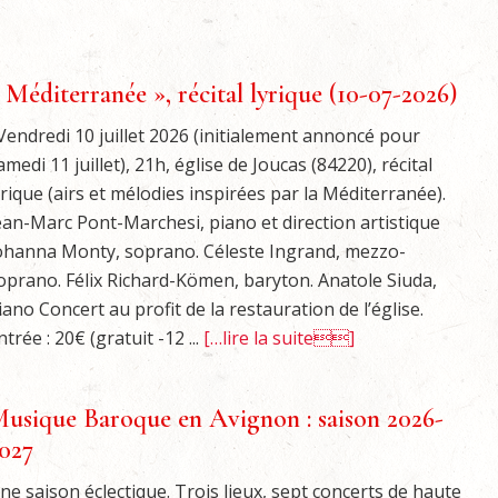
 Méditerranée », récital lyrique (10-07-2026)
endredi 10 juillet 2026 (initialement annoncé pour
amedi 11 juillet), 21h, église de Joucas (84220), récital
yrique (airs et mélodies inspirées par la Méditerranée).
ean-Marc Pont-Marchesi, piano et direction artistique
ohanna Monty, soprano. Céleste Ingrand, mezzo-
oprano. Félix Richard-Kömen, baryton. Anatole Siuda,
iano Concert au profit de la restauration de l’église.
ntrée : 20€ (gratuit -12 ...
[…lire la suite]
usique Baroque en Avignon : saison 2026-
027
ne saison éclectique. Trois lieux, sept concerts de haute