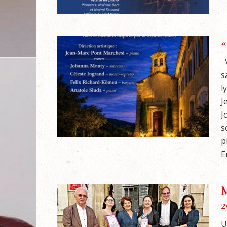
«
V
s
l
J
J
s
p
E
M
2
U