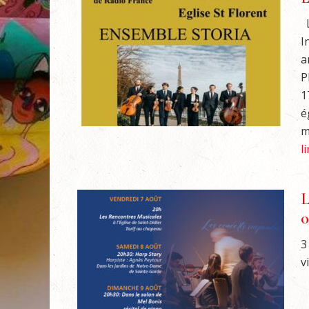
L
I
a
P
1
é
m
l
L
0
3
v