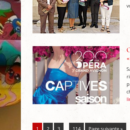
vo
O
«
S
r
p
c
l
1
2
3
…
114
Page suivante »