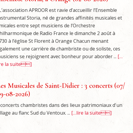
’association APROOR est ravie d’accueillir l’Ensemble
nstrumental Storia, né de grandes affinités musicales et
micales entre sept musiciens de l’Orchestre
hilharmonique de Radio France le dimanche 2 août à
730 à l’église St Florent à Orange Chacun menant
galement une carrière de chambriste ou de soliste, ces
usiciens se rejoignent avec bonheur pour aborder ...
[…
ire la suite]
es Musicales de Saint-Didier : 3 concerts (07/
9-08-2026)
 concerts chambristes dans des lieux patrimoniaux d'un
illage au flanc Sud du Ventoux. ...
[…lire la suite]