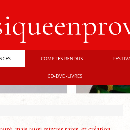
siqueenpro
NCES
COMPTES RENDUS
FESTIV
CD-DVD-LIVRES
auré, mais aussi œuvres rares, et création