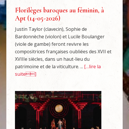
Florilèges baroques au féminin, à
Apt (14-05-2026)
Justin Taylor (clavecin), Sophie de
Bardonnèche (violon) et Lucile Boulanger
(viole de gambe) feront revivre les
compositrices françaises oubliées des XVII et
XVIIIe siècles, dans un haut-lieu du
patrimoine et de la viticulture. ...
[…lire la
suite]