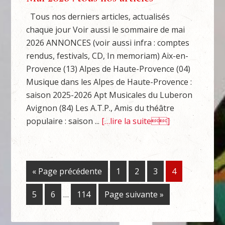
Tous nos derniers articles, actualisés
chaque jour Voir aussi le sommaire de mai
2026 ANNONCES (voir aussi infra : comptes
rendus, festivals, CD, In memoriam) Aix-en-
Provence (13) Alpes de Haute-Provence (04)
Musique dans les Alpes de Haute-Provence :
saison 2025-2026 Apt Musicales du Luberon
Avignon (84) Les A.T.P., Amis du théâtre
populaire : saison ...
[…lire la suite]
« Page précédente
1
2
3
4
5
6
…
114
Page suivante »