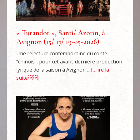
« Turandot », Santi/ Azorín, à
Avignon (15/ 17/ 19-05-2026)
Une relecture contemporaine du conte
"chinois", pour cet avant-dernière production
lyrique de la saison à Avignon ...
[…lire la
suite]