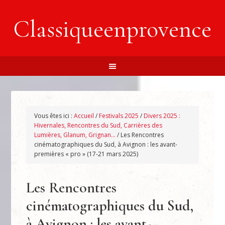
Classiqueenprovence
Vous êtes ici :
Accueil
/
Festivals 2025
/
Divers 2025 :
Hivernales, Rencontres du Sud, Carrières des
Lumières, Glanum, Grignan…
/
Les Rencontres
cinématographiques du Sud, à Avignon : les avant-
premières « pro » (17-21 mars 2025)
Les Rencontres
cinématographiques du Sud,
à Avignon : les avant-