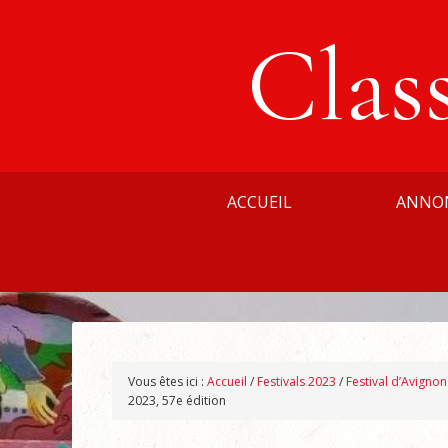
Clas
ACCUEIL
ANNO
Vous êtes ici :
Accueil
/
Festivals 2023
/
Festival d’Avigno
2023, 57e édition