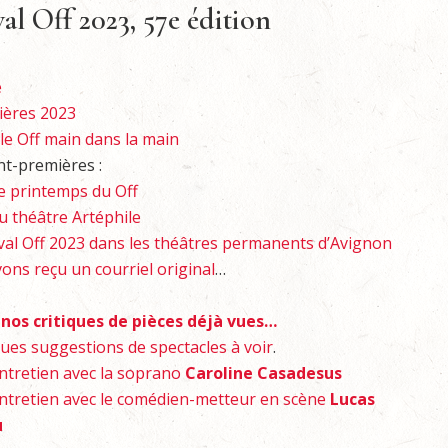
val Off 2023, 57e édition
e
ières 2023
 le Off main dans la main
nt-premières :
e printemps du Off
u théâtre Artéphile
ival Off 2023 dans les théâtres permanents d’Avignon
ons reçu un courriel original
…
nos critiques de pièces déjà vues…
ues suggestions de spectacles à voir
.
ntretien avec la soprano
Caroline Casadesus
ntretien avec le comédien-metteur en scène
Lucas
u