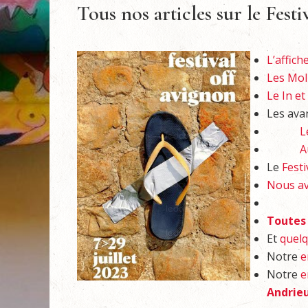
Tous nos articles sur le Festi
L’affich
Les Mol
Le In et
Les ava
L
A
Le
Fest
Nous av
Toutes 
Et
quelq
Notre
e
Notre
e
Andrie