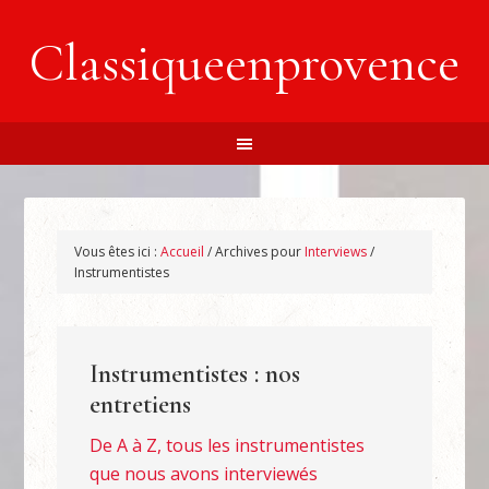
Classiqueenprovence
Vous êtes ici :
Accueil
/
Archives pour
Interviews
/
Instrumentistes
Instrumentistes : nos
entretiens
De A à Z, tous les instrumentistes
que nous avons interviewés