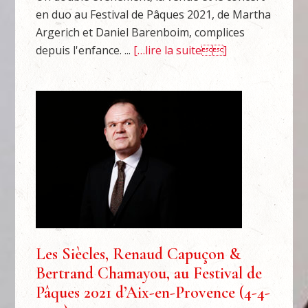
en duo au Festival de Pâques 2021, de Martha
Argerich et Daniel Barenboim, complices
depuis l'enfance. ...
[…lire la suite]
Les Siècles, Renaud Capuçon &
Bertrand Chamayou, au Festival de
Pâques 2021 d’Aix-en-Provence (4-4-