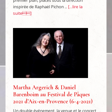
premier plan, placés sous la direction
inspirée de Raphaël Pichon ...
[…lire la
suite]
Martha Argerich & Daniel
Barenboim au Festival de Pâques
2021 d’Aix-en-Provence (6-4-2021)
Un double événement, la venue et le concert