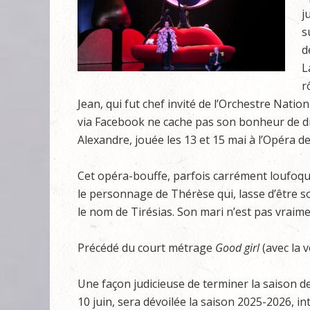
j
s
d
L
r
Jean, qui fut chef invité de l’Orchestre Nat
via Facebook ne cache pas son bonheur de di
Alexandre, jouée les 13 et 15 mai à l’Opéra d
Cet opéra-bouffe, parfois carrément loufoque,
le personnage de Thérèse qui, lasse d’être s
le nom de Tirésias. Son mari n’est pas vrai
Précédé du court métrage
Good girl
(avec la v
Une façon judicieuse de terminer la saison d
10 juin, sera dévoilée la saison 2025-2026, in