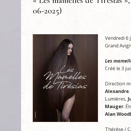
« Les mamelles de Tirésias »
06-2025)
Vendredi 6 
Grand Avig
Les mamelle
Créé le 3 ju
Direction m
Alexandre
Lumières,
J
Mauger
. É
Alan Wood
Thérèse / 