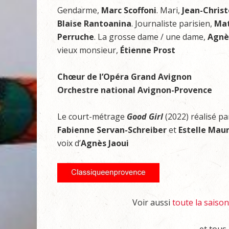
Gendarme,
Marc Scoffoni
. Mari,
Jean-Chris
Blaise Rantoanina
. Journaliste parisien,
Mat
Perruche
. La grosse dame / une dame,
Agnè
vieux monsieur,
Étienne Prost
Chœur de l’Opéra Grand Avignon
Orchestre national Avignon-Provence
Le court-métrage
Good Girl
(2022) réalisé p
Fabienne Servan-Schreiber
et
Estelle Maur
voix d’
Agnès Jaoui
Voir aussi
toute la saiso