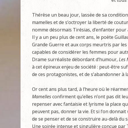
et tous 
Thérèse un beau jour, lassée de sa condition 
mamelles et de s’octroyer la liberté de cout
nomme désormais Tirésias, d’enfanter pour as
Il y a un peu plus de cent ans, le poète Guill
Grande Guerre et aux corps meurtris par les 
capables de considérer les femmes pour autr
Drame surréaliste débordant d’humour,
Les 
à cet épineux enjeu de société : peut-être suffi
de ces protagonistes, et de s’abandonner à la
Or cent ans plus tard, à l’heure où le réarm
Mamelles
confirment qu’elles n’ont pas dit le
repenser avec fantaisie et lyrisme la place q
peuvent pas, donner la vie. Et si l’on donnai
de se penser et de se construire au-delà du s
Une soirée intense et singulière conçue par 