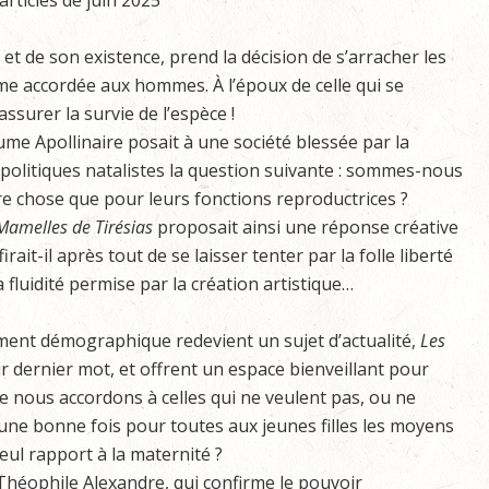
articles de juin 2025
et de son existence, prend la décision de s’arracher les
ume accordée aux hommes. À l’époux de celle qui se
surer la survie de l’espèce !
aume Apollinaire posait à une société blessée par la
politiques natalistes la question suivante : sommes-nous
e chose que pour leurs fonctions reproductrices ?
Mamelles de Tirésias
proposait ainsi une réponse créative
rait-il après tout de se laisser tenter par la folle liberté
 fluidité permise par la création artistique…
ement démographique redevient un sujet d’actualité,
Les
ur dernier mot, et offrent un espace bienveillant pour
ue nous accordons à celles qui ne veulent pas, ou ne
t une bonne fois pour toutes aux jeunes filles les moyens
eul rapport à la maternité ?
Théophile Alexandre, qui confirme le pouvoir