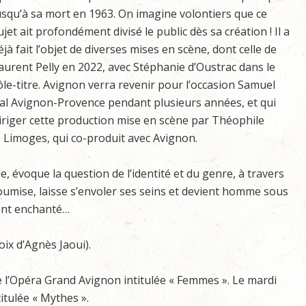
usqu’à sa mort en 1963. On imagine volontiers que ce
ujet ait profondément divisé le public dès sa création ! Il a
éjà fait l’objet de diverses mises en scène, dont celle de
aurent Pelly en 2022, avec Stéphanie d’Oustrac dans le
ôle-titre. Avignon verra revenir pour l’occasion Samuel
ional Avignon-Provence pendant plusieurs années, et qui
riger cette production mise en scène par Théophile
e Limoges, qui co-produit avec Avignon.
 évoque la question de l’identité et du genre, à travers
oumise, laisse s’envoler ses seins et devient homme sous
ment enchanté…
oix d’Agnès Jaoui).
e l’Opéra Grand Avignon intitulée « Femmes ». Le mardi
titulée « Mythes ».