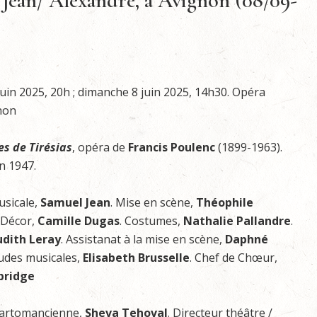
, Jean/ Alexandre, à Avignon (08/09-
juin 2025, 20h ; dimanche 8 juin 2025, 14h30. Opéra
non
s de Tirésias
, opéra de
Francis Poulenc
(1899-1963).
in 1947.
usicale,
Samuel Jean
. Mise en scène,
Théophile
. Décor,
Camille Dugas
. Costumes,
Nathalie Pallandre
.
udith Leray
. Assistanat à la mise en scène,
Daphné
tudes musicales,
Elisabeth Brusselle
. Chef de Chœur,
bridge
Cartomancienne,
Sheva Tehoval
. Directeur théâtre /