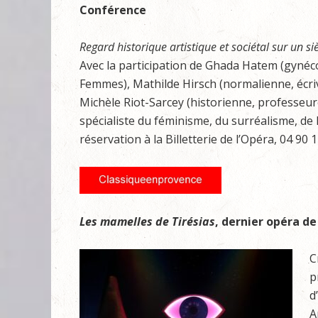
Conférence
Regard historique artistique et sociétal sur un si
Avec la participation de Ghada Hatem (gynéco
Femmes), Mathilde Hirsch (normalienne, écriv
Michèle Riot-Sarcey (historienne, professeur
spécialiste du féminisme, du surréalisme, de l
réservation à la Billetterie de l’Opéra, 04 90 1
Les mamelles de Tirésias
, dernier opéra d
C
p
d
A