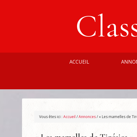
Clas
ACCUEIL
ANNO
Vous êtes ici :
Accueil
/
Annonces
/
« Les mamelles de Tiré