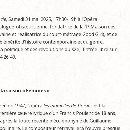
ècle
, Samedi 31 mai 2025, 17h30-19h à l’Opéra
e
logue-obstétricienne, fondatrice de la 1
Maison des
aine et réalisatrice du court-métrage Good Girl), et de
e émérite d’histoire contemporaine et du genre,
a politique et des révolutions du XXe). Entrée libre sur
4 26 40.
e la saison « Femmes »
réé en 1947, l’opéra
les mamelles de Tirésias
est la
remière œuvre lyrique d’un Francis Poulenc de 18 ans,
’après la toute récente pièce éponyme de Guillaume
pollinaire. Le compositeur retravaillera l’œuvre presque