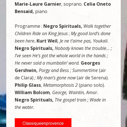
Marie-Laure Garnier
, soprano.
Celia Oneto
Bensaid,
piano
Programme :
Negro Spirituals,
Walk together
Children Ride on King Jesus
;
My good lord’s done
been here
. Kurt Weil
, Je ne t’aime pas, Youkali.
Negro Spirituals,
Nobody knows the trouble… ;
I’ve seen He’s got the whole world in the hands ;
He never said a mumbalin’ word.
Georges
Gershwin,
Porgy and Bess
; Summertime
(air
de Clara)
; My man’s gone now
(air de Serena).
Philip Glass
,
Metamorphosis 2
(piano solo).
William Bolcom
, George, Waintin, Amor.
Negro Spirituals,
The gospel train ; Wade in
the water.