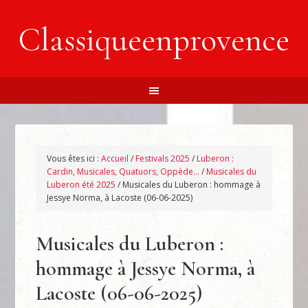
Classiqueenprovence
Vous êtes ici :
Accueil
/
Festivals 2025
/
Luberon :
Cardin, Musicales, Quatuors, Oppède…
/
Musicales du
Luberon été 2025
/
Musicales du Luberon : hommage à
Jessye Norma, à Lacoste (06-06-2025)
Musicales du Luberon :
hommage à Jessye Norma, à
Lacoste (06-06-2025)