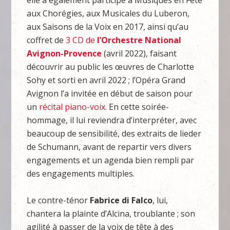
elle a également participé à Musiques en Fête
aux Chorégies, aux Musicales du Luberon,
aux Saisons de la Voix en 2017, ainsi qu’au
coffret de
3 CD de
l’Orchestre National
Avignon-Provence
(avril 2022), faisant
découvrir au public les œuvres de Charlotte
Sohy et sorti en avril 2022 ; l’Opéra Grand
Avignon l’a invitée en début de saison pour
un
récital piano-voix
. En cette soirée-
hommage, il lui reviendra d’interpréter, avec
beaucoup de sensibilité, des extraits de lieder
de Schumann, avant de repartir vers divers
engagements et un agenda bien rempli par
des engagements multiples.
Le contre-ténor
Fabrice di Falco
, lui,
chantera la plainte d’Alcina, troublante ; son
agilité à passer de la voix de tête à des