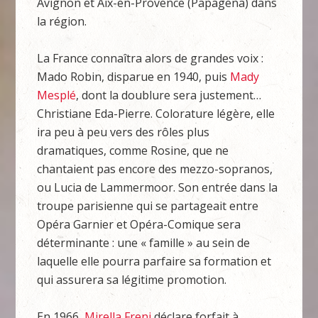
Avignon et Aix-en-Provence (Papagena) dans
la région.
La France connaîtra alors de grandes voix :
Mado Robin, disparue en 1940, puis
Mady
Mesplé
, dont la doublure sera justement…
Christiane Eda-Pierre. Colorature légère, elle
ira peu à peu vers des rôles plus
dramatiques, comme Rosine, que ne
chantaient pas encore des mezzo-sopranos,
ou Lucia de Lammermoor. Son entrée dans la
troupe parisienne qui se partageait entre
Opéra Garnier et Opéra-Comique sera
déterminante : une « famille » au sein de
laquelle elle pourra parfaire sa formation et
qui assurera sa légitime promotion.
En 1966,
Mirella Freni
déclare forfait à