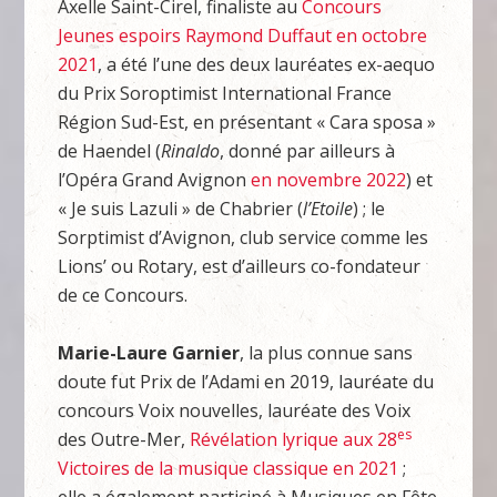
Axelle Saint-Cirel, finaliste au
Concours
Jeunes espoirs Raymond Duffaut en octobre
2021
, a été l’une des deux lauréates ex-aequo
du Prix Soroptimist International France
Région Sud-Est, en présentant « Cara sposa »
de Haendel (
Rinaldo
, donné par ailleurs à
l’Opéra Grand Avignon
en novembre 2022
) et
« Je suis Lazuli » de Chabrier (
l’Etoile
) ; le
Sorptimist d’Avignon, club service comme les
Lions’ ou Rotary, est d’ailleurs co-fondateur
de ce Concours.
Marie-Laure Garnier
, la plus connue sans
doute fut Prix de l’Adami en 2019, lauréate du
concours Voix nouvelles, lauréate des Voix
es
des Outre-Mer,
Révélation lyrique aux 28
Victoires de la musique classique en 2021
;