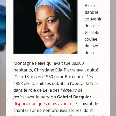
Pierre
dans le
souvenir
de la
terrible
coulée
de lave
de la
Montagne Pelée qui avait tué 28.000
habitants, Christiane Eda-Pierre avait quitté
l’île à 18 ans en 1950 pour Bordeaux. Dès
1958 elle faisait ses débuts à l’opéra de Nice
dans le rôle de Leila des
Pêcheurs de
perles
, avec le baryton
Gabriel Bacquier
–
disparu quelques mois avant elle
-, avant de
chanter sur de nombreuses scènes, dont