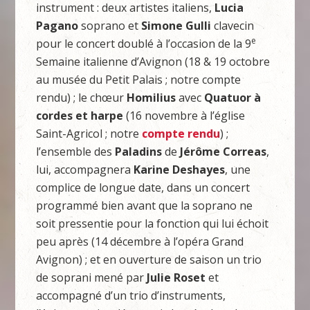
instrument : deux artistes italiens,
Lucia
Pagano
soprano et
Simone Gulli
clavecin
e
pour le concert doublé à l’occasion de la 9
Semaine italienne d’Avignon (18 & 19 octobre
au musée du Petit Palais ; notre compte
rendu) ; le chœur
Homilius
avec
Quatuor à
cordes et harpe
(16 novembre à l’église
Saint-Agricol ; notre
compte rendu
) ;
l’ensemble des
Paladins
de
Jérôme Correas
,
lui, accompagnera
Karine Deshayes
, une
complice de longue date, dans un concert
programmé bien avant que la soprano ne
soit pressentie pour la fonction qui lui échoit
peu après (14 décembre à l’opéra Grand
Avignon) ; et en ouverture de saison un trio
de soprani mené par
Julie Roset
et
accompagné d’un trio d’instruments,