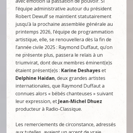
avec émotion la passation de pouvoir. Si
l’équipe administrative autour du président
Robert Dewulf se maintient statutairement
jusqu’à la prochaine assemblée générale au
printemps 2026, l’équipe de programmation
artistique, elle, se renouvellera dès la fin de
l’année civile 2025 : Raymond Duffaut, qu’on
ne présente plus, passera le relais à un
triumvirat, dont deux membres éminent(e)s
étaient présent(e)s :
Karine
Deshayes
et
Delphine Haidan
, deux grandes artistes
internationales, que Raymond Duffaut a
connues alors « bébés chanteuses » suivant
leur expression, et
Jean-Michel Dhuez
producteur à Radio-Classique.
Les remerciements de circonstance, adressés
aux tutelles, avaient un accent de vraie