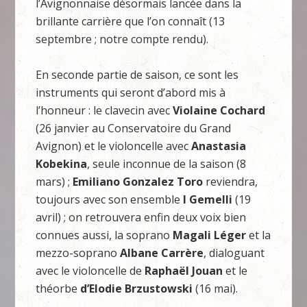
l’Avignonnaise désormais lancée dans la
brillante carrière que l’on connaît (13
septembre ; notre compte rendu).
En seconde partie de saison, ce sont les
instruments qui seront d’abord mis à
l’honneur : le clavecin avec
Violaine Cochard
(26 janvier au Conservatoire du Grand
Avignon) et le violoncelle avec
Anastasia
Kobekina
, seule inconnue de la saison (8
mars) ;
Emiliano Gonzalez Toro
reviendra,
toujours avec son ensemble
I Gemelli
(19
avril) ; on retrouvera enfin deux voix bien
connues aussi, la soprano
Magali Léger
et la
mezzo-soprano
Albane Carrère
, dialoguant
avec le violoncelle de
Raphaël Jouan
et le
théorbe
d’Elodie Brzustowski
(16 mai).