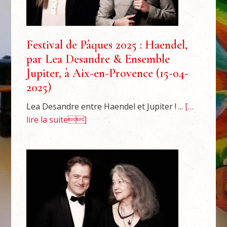
Festival de Pâques 2025 : Haendel,
par Lea Desandre & Ensemble
Jupiter, à Aix-en-Provence (15-04-
2025)
Lea Desandre entre Haendel et Jupiter ! ...
[…
lire la suite]