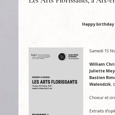
Les Arts Florissants, à Aix-
Happy birthday 
Samedi 15 fé
William Chri
Juliette Mey
Bastien Rim
Walendzik
, 
Choeur et or
Extraits d’op