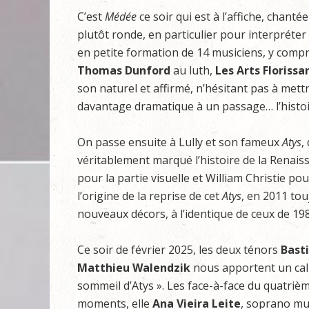
C’est
Médée
ce soir qui est à l’affiche, chant
plutôt ronde, en particulier pour interpréte
en petite formation de 14 musiciens, y compris
Thomas Dunford
au luth,
Les
Arts
Florissa
son naturel et affirmé, n’hésitant pas à me
davantage dramatique à un passage… l’histo
On passe ensuite à Lully et son fameux
Atys
,
véritablement marqué l’histoire de la Renais
pour la partie visuelle et William Christie po
l’origine de la reprise de cet
Atys
, en 2011 to
nouveaux décors, à l’identique de ceux de 19
Ce soir de février 2025, les deux ténors
Bast
Matthieu
Walendzik
nous apportent un cal
sommeil d’Atys ». Les face-à-face du quatriè
moments, elle
Ana
Vieira
Leite
, soprano mus