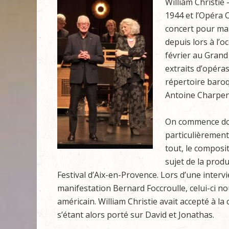
William Christie 
1944 et l’Opéra 
concert pour ma
depuis lors à l’o
février au Grand
extraits d’opéra
répertoire baroqu
Antoine Charpent
On commence don
particulièrement 
tout, le composi
sujet de la pro
Festival d’Aix-en-Provence. Lors d’une interv
manifestation Bernard Foccroulle, celui-ci nou
américain. William Christie avait accepté à la 
s’étant alors porté sur David et Jonathas.