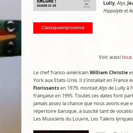
Lully
,
Atys
.
Je
Hippolyte et Ar
Voir aussi
tous 
Le chef franco-américain
William
Christie
es
York aux Etats-Unis. Il s’installait en Franc
Florissants
en 1979, montait
Atys
de Lully à 
française en 1995. Toutes ces dates font parti
jamais assez la chance que nous avons eue en 
répertoire baroque, a suscité tant de vocatio
Les Musiciens du Louvre, Les Talens lyriques