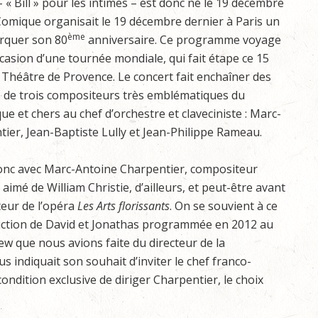
– « Bill » pour les intimes – est donc né le 19 décembre
Comique organisait le 19 décembre dernier à Paris un
ème
rquer son 80
anniversaire. Ce programme voyage
ccasion d’une tournée mondiale, qui fait étape ce 15
 Théâtre de Provence. Le concert fait enchaîner des
s de trois compositeurs très emblématiques du
e et chers au chef d’orchestre et claveciniste : Marc-
ier, Jean-Baptiste Lully et Jean-Philippe Rameau.
c avec Marc-Antoine Charpentier, compositeur
aimé de William Christie, d’ailleurs, et peut-être avant
teur de l’opéra
Les Arts florissants
. On se souvient à ce
duction de David et Jonathas programmée en 2012 au
iew que nous avions faite du directeur de la
s indiquait son souhait d’inviter le chef franco-
condition exclusive de diriger Charpentier, le choix