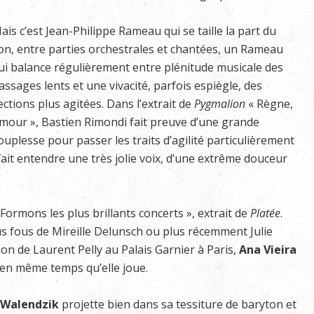
ais c’est Jean-Philippe Rameau qui se taille la part du
ion, entre parties orchestrales et chantées, un Rameau
ui balance régulièrement entre plénitude musicale des
assages lents et une vivacité, parfois espiègle, des
ections plus agitées. Dans l’extrait de
Pygmalion
« Règne,
mour », Bastien Rimondi fait preuve d’une grande
ouplesse pour passer les traits d’agilité particulièrement
ait entendre une très jolie voix, d’une extrême douceur
Formons les plus brillants concerts », extrait de
Platée
.
us fous de Mireille Delunsch ou plus récemment Julie
n de Laurent Pelly au Palais Garnier à Paris,
Ana Vieira
en même temps qu’elle joue.
 Walendzik
projette bien dans sa tessiture de baryton et