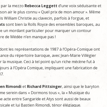
ée par la mezzo
Rebecca
Leggett
d’une voix séduisante et
r son air le plus connu « Quel prix de mon amour ». Même
 William Christie au clavecin, parfois à l’orgue, et
nts
sont bien la Rolls Royce des ensembles baroques, au
ttre un mordant particulier pour marquer un contour
ire de Médée n’en manque pas !
 dont les représentations de 1987 à l’Opéra-Comique ont
sance du répertoire baroque, avec Jean-Marie Villégier
ur la musique. Ceci à tel point qu’un riche mécène fut à
ujours à l’Opéra Comique, impliquant une fabrication de
87.
ien
Rimondi
et
Richard
Pittsinger
, ainsi que le baryton
me serein dans « Dormons tous », la « Musique du
me acte entre Sangaride et Atys sont aussi de beaux
icale et lui Bastien Rimondi, ténor élégiaque.