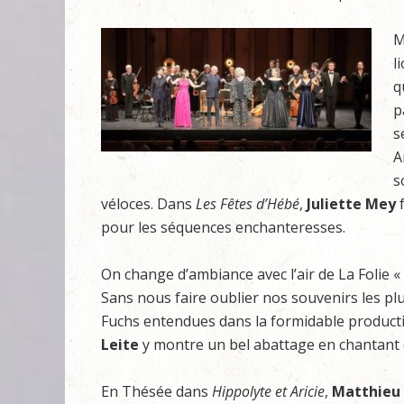
M
l
q
p
s
A
s
véloces. Dans
Les Fêtes d’Hébé
,
Juliette Mey
f
pour les séquences enchanteresses.
On change d’ambiance avec l’air de La Folie « 
Sans nous faire oublier nos souvenirs les pl
Fuchs entendues dans la formidable productio
Leite
y montre un bel abattage en chantant 
En Thésée dans
Hippolyte et Aricie
,
Matthieu