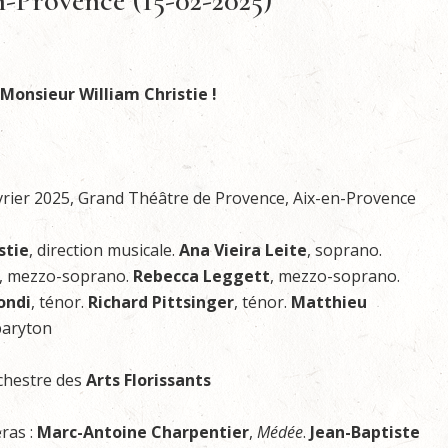
en-Provence (15-02-2025)
Monsieur William Christie !
vrier 2025, Grand Théâtre de Provence, Aix-en-Provence
stie
, direction musicale.
Ana Vieira Leite
, soprano.
, mezzo-soprano.
Rebecca Leggett
, mezzo-soprano.
ondi
, ténor.
Richard Pittsinger
, ténor.
Matthieu
baryton
chestre des
Arts
Florissants
éras :
Marc-Antoine Charpentier
,
Médée
.
Jean-Baptiste