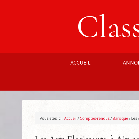
Clas
ACCUEIL
ANNO
Vous êtes ici :
Accueil
/
Comptes-rendus
/
Baroque
/
Les 