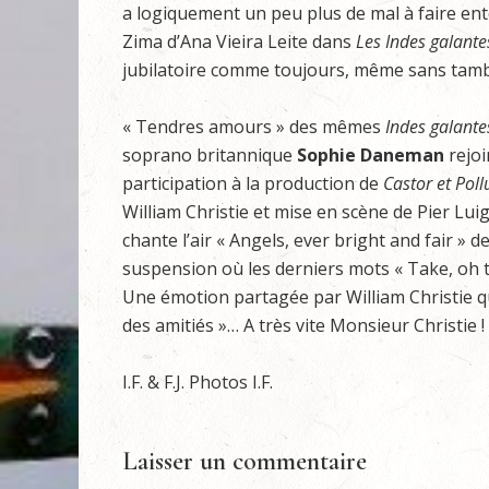
a logiquement un peu plus de mal à faire enten
Zima d’Ana Vieira Leite dans
Les Indes galante
jubilatoire comme toujours, même sans tamb
« Tendres amours » des mêmes
Indes galante
soprano britannique
Sophie Daneman
rejoi
participation à la production de
Castor et Poll
William Christie et mise en scène de Pier Luig
chante l’air « Angels, ever bright and fair » d
suspension où les derniers mots « Take, oh 
Une émotion partagée par William Christie qui
des amitiés »… A très vite Monsieur Christie !
I.F. & F.J. Photos I.F.
Laisser un commentaire