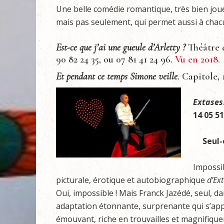
Une belle comédie romantique, très bien joué
mais pas seulement, qui permet aussi à chacun
Est-ce que j’ai une gueule d’Arletty ?
Théâtre d
90 82 24 35, ou 07 81 41 24 96.
Vu en 2018
.
Et pendant ce temps Simone veille
. Capitole, 
Extases
14 05 51
Seul-
Impossib
picturale, érotique et autobiographique
d’Ex
Oui, impossible ! Mais Franck Jazédé, seul, 
adaptation étonnante, surprenante qui s’appr
émouvant, riche en trouvailles et magnifiquem