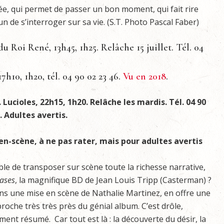
e, qui permet de passer un bon moment, qui fait rire
 de s’interroger sur sa vie. (S.T. Photo Pascal Faber)
u Roi René, 13h45, 1h25. Relâche 15 juillet. Tél. 04
17h10, 1h20, tél. 04 90 02 23 46.
Vu en 2018
.
. Lucioles, 22h15, 1h20. Relâche les mardis. Tél. 04 90
. Adultes avertis.
en-scène, à ne pas rater, mais pour adultes avertis
le de transposer sur scène toute la richesse narrative,
tases
, la magnifique BD de Jean Louis Tripp (Casterman) ?
dans une mise en scène de Nathalie Martinez, en offre une
oche très très près du génial album. C’est drôle,
ent résumé. Car tout est là : la découverte du désir, la