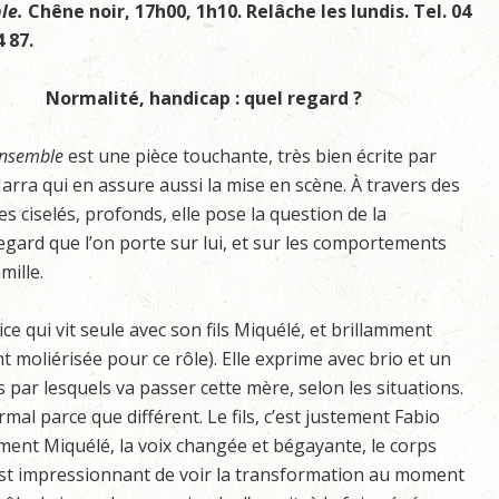
le.
Chêne noir, 17h00, 1h10. Relâche les lundis. Tel. 04
4 87.
Normalité, handicap : quel regard ?
nsemble
est une pièce touchante, très bien écrite par
arra qui en assure aussi la mise en scène. À travers des
s ciselés, profonds, elle pose la question de la
regard que l’on porte sur lui, et sur les comportements
mille.
ice qui vit seule avec son fils Miquélé, et brillamment
t moliérisée pour ce rôle). Elle exprime avec brio et un
 par lesquels va passer cette mère, selon les situations.
rmal parce que différent. Le fils, c’est justement Fabio
ent Miquélé, la voix changée et bégayante, le corps
l est impressionnant de voir la transformation au moment