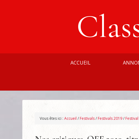
Clas
ACCUEIL
ANNO
Vous êtes ici :
Accueil
/
Festivals
/
Festivals 2019
/
Festiva