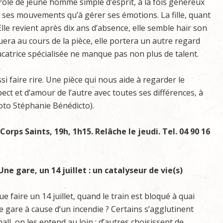
 rôle de jeune homme simple d’esprit, à la fois généreux
r ses mouvements qu’à gérer ses émotions. La fille, quant
 Elle revient après dix ans d’absence, elle semble haïr son
uera au cours de la pièce, elle portera un autre regard
ducatrice spécialisée ne manque pas non plus de talent.
si faire rire. Une pièce qui nous aide à regarder le
ct et d’amour de l’autre avec toutes ses différences, à
oto Stéphanie Bénédicto).
Corps Saints, 19h, 1h15. Relâche le jeudi. Tel. 04 90 16
Une gare, un 14 juillet : un catalyseur de vie(s)
ue faire un 14 juillet, quand le train est bloqué à quai
 gare à cause d’un incendie ? Certains s’agglutinent
hall, on les entend au loin ; d’autres choisissent de