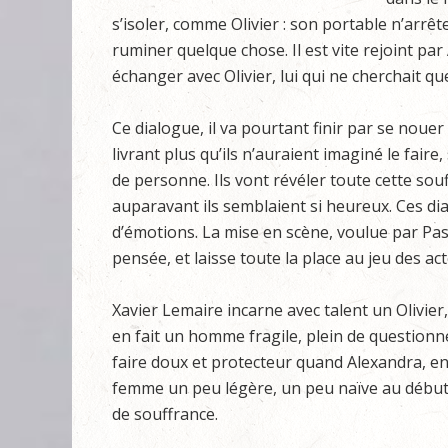
s’isoler, comme Olivier : son portable n’arrêt
ruminer quelque chose. Il est vite rejoint pa
échanger avec Olivier, lui qui ne cherchait q
Ce dialogue, il va pourtant finir par se nouer
livrant plus qu’ils n’auraient imaginé le fair
de personne. Ils vont révéler toute cette sou
auparavant ils semblaient si heureux. Ces dial
d’émotions. La mise en scène, voulue par Pasc
pensée, et laisse toute la place au jeu des ac
Xavier Lemaire incarne avec talent un Olivier,
en fait un homme fragile, plein de questionne
faire doux et protecteur quand Alexandra, en
femme un peu légère, un peu naïve au début, 
de souffrance.