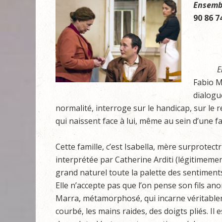
Ensemb
90 86 7
E
Fabio M
dialogue
normalité, interroge sur le handicap, sur le 
qui naissent face à lui, même au sein d’une fa
Cette famille, c’est Isabella, mère surprotectr
interprétée par Catherine Arditi (légitimemen
grand naturel toute la palette des sentiments
Elle n’accepte pas que l’on pense son fils ano
Marra, métamorphosé, qui incarne véritablem
courbé, les mains raides, des doigts pliés. I