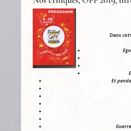
Nos critiques, OFF 2019, tit
Dans cett
Ego
E
Et penda
Guerre,