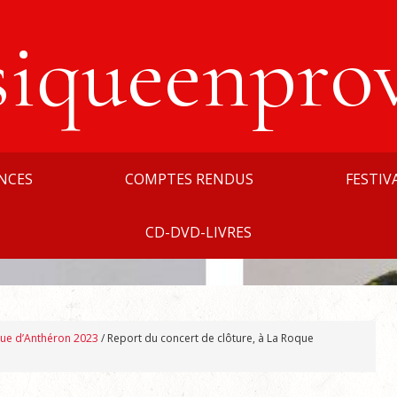
siqueenpro
NCES
COMPTES RENDUS
FESTIV
CD-DVD-LIVRES
que d’Anthéron 2023
/
Report du concert de clôture, à La Roque