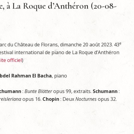
e, à La Roque d’Anthéron (20-08-
e
arc du Château de Florans, dimanche 20 août 2023. 43
estival international de piano de La Roque d’Anthéron
ite officiel
)
bdel Rahman El Bacha
, piano
chumann
:
Bunte Blätter
opus 99, extraits.
Schumann
:
reisleriana
opus 16.
Chopin
: Deux
Nocturnes
opus 32.