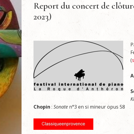
Report du concert de clôtur
2023)
P
F
(
s
A
S
K
Chopin
:
Sonate
n°3 en si mineur opus 58