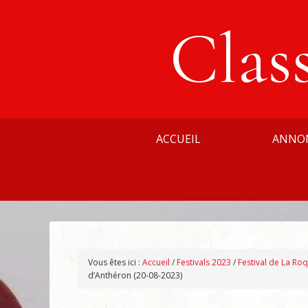
Clas
ACCUEIL
ANNO
Vous êtes ici :
Accueil
/
Festivals 2023
/
Festival de La Ro
d’Anthéron (20-08-2023)