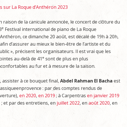
es sur La Roque d’Anthéron 2023
n raison de la canicule annoncée, le concert de clôture du
e
3
Festival international de piano de La Roque
’Anthéron, ce dimanche 20 août, est décalé de 19h à 20h,
 afin d’assurer au mieux le bien-être de l’artiste et du
ublic », précisent les organisateurs. Il est vrai que les
ointes au-delà de 41° sont de plus en plus
nconfortables au fur et à mesure de la saison.
 assister à ce bouquet final,
Abdel Rahman El Bacha
est
lassiqueenprovence : par des comptes rendus de
verture),
en 2020
,
en 2019
; à Carpentras
en janvier 2019
9
; et par des entretiens, en
juillet 2022
, en
août 2020
, en