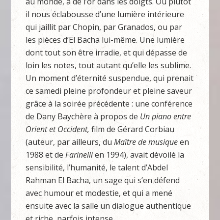
au monde, a de l’or dans les doigts. Ou plutôt
il nous éclabousse d’une lumière intérieure
qui jaillit par Chopin, par Granados, ou par
les pièces d’El Bacha lui-même. Une lumière
dont tout son être irradie, et qui dépasse de
loin les notes, tout autant qu’elle les sublime.
Un moment d’éternité suspendue, qui prenait
ce samedi pleine profondeur et pleine saveur
grâce à la soirée précédente : une conférence
de Dany Baychère à propos de
Un piano entre
Orient et Occident,
film de Gérard Corbiau
(auteur, par ailleurs, du
Maître de musique
en
1988 et de
Farinelli
en 1994), avait dévoilé la
sensibilité, l’humanité, le talent d’Abdel
Rahman El Bacha, un sage qui s’en défend
avec humour et modestie, et qui a mené
ensuite avec la salle un dialogue authentique
et riche, parfois intense.