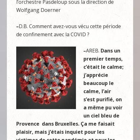
l’orchestre Pasdeloup sous la direction de
Wolfgang Doerner
–
D.B. Comment avez-vous vécu cette période
de confinement avec la COVID ?
–
AREB.
Dans un
premier temps,
c’était le calme;
j’
appr
écie
beaucoup le
calme, l’air
s’est purifié, on
a même pu voir
un ciel bleu de
Provence dans Bruxelles. Ça me faisait
plaisir,
mais j
’étais inquiet pour les
victimes de cette pandémie et pour les