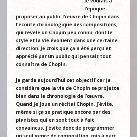
Je voulais à
l’époque
proposer au public l’œuvre de Chopin dans
l’écoute chronologique des compositions,
qui révèle un Chopin peu connu, dont le
style et la vie évoluent dans une certaine
direction. Je crois que
ç
a a
été
per
ç
u et
apprécié par un public qui pensait tout
connaître de C
hopin
.
Je garde aujourd’hui cet objectif car je
considère que la vie de Chopin se projette
bien dans la chronologie de l’œuvre.
Quand je joue un récital Chopin, j’évite,
mê
me si
ç
a se pratique encore par des
pianistes qui en sont tout à fait
convaincus, j’évite donc de programmer
un seul genre de composition, mis à part