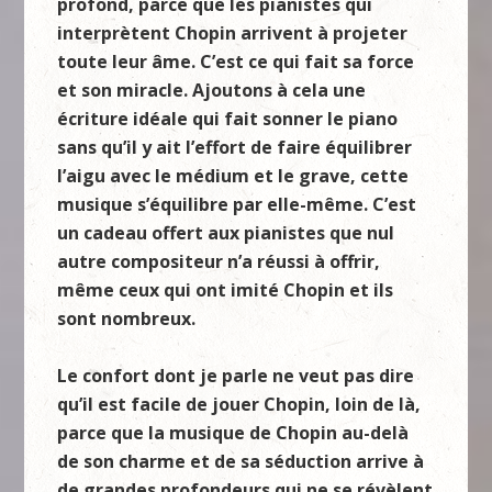
profond, parce que les pianistes qui
interprètent Chopin arrivent à projeter
toute leur
â
me. C
’est ce qui fait sa force
et son miracle. Ajoutons à cela une
écriture idéale qui fait sonner le piano
sans qu’il y ait l’effort de faire équilibrer
l’aigu avec le médium et le grave, cette
musique s’équilibre par elle-mê
me. C
’est
un cadeau offert aux pianistes que nul
autre compositeur n’a réussi à
offrir
,
même ceux qui ont imité Chopin et ils
sont nombreux.
Le confort dont je parle ne veut pas dire
qu’il est facile de jouer Chopin, loin de là,
parce que la musique de Chopin au-delà
de son charme et de sa séduction arrive à
de grandes profondeurs qui ne se révèlent