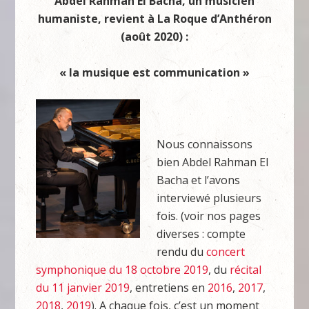
Abdel Rahman El Bacha, un musicien
humaniste, revient à La Roque d’Anthéron
(août 2020) :
« la musique est communication »
Nous connaissons
bien Abdel Rahman El
Bacha et l’avons
interviewé plusieurs
fois. (voir nos pages
diverses : compte
rendu du
concert
symphonique du 18 octobre 2019
, du
récital
du 11 janvier 2019
, entretiens en
2016
,
2017
,
2018
,
2019
). A chaque fois, c’est un moment