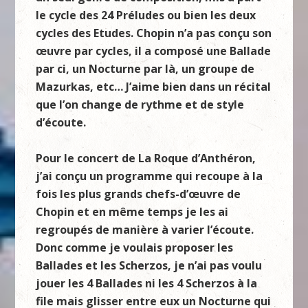
le cycle des 24 Préludes ou bien les deux
cycles des E
tudes.
Chopin n
’a pas con
ç
u son
œuvre
par cycles, il a composé une Ballade
par ci, un Nocturne par là, un groupe de
Mazurkas,
etc
… J’aime bien dans un ré
cital
que l
’on change de rythme et de style
d’écoute.
Pour le concert de La Roque d’Anthéron,
j’
ai con
ç
u un programme qui recoupe à la
fois les plus grands chefs-d’
œuvre
de
Chopin et en même temps je les ai
regroupés de manière à varier l’écoute.
Donc comme je voulais proposer les
Ballades et les Scherzos, je n’ai pas voulu
jouer les 4 Ballades ni les 4 Scherzos à la
file mais glisser entre eux un Nocturne qui