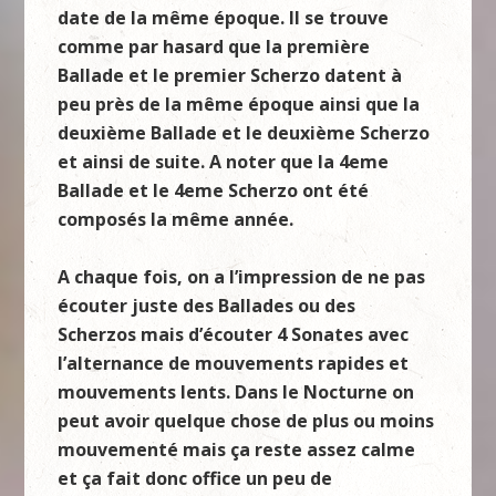
date de la même époque. Il se trouve
comme par hasard que la première
Ballade et le premier Scherzo datent
à
peu près de la même époque ainsi que la
deuxième Ballade et le deuxième Scherzo
et ainsi de suite. A noter que la 4eme
Ballade et le 4eme S
cherzo ont
été
compos
és la mê
me ann
ée.
A chaque fois, on a l’impression de ne pas
écouter juste des Ballades ou des
Scherzos mais d’écouter 4 Sonates avec
l’alternance de mouvements rapides et
mouvements lents. Dans le Nocturne on
peut avoir quelque chose de plus ou moins
mouvementé
mais ç
a reste assez calme
et
ç
a fait donc office un peu de