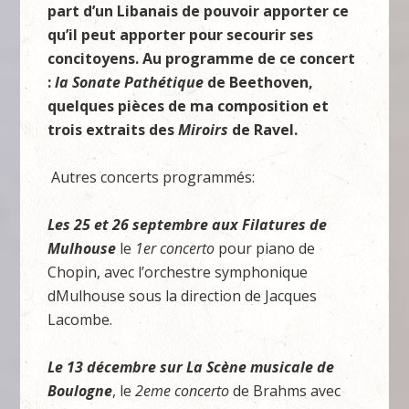
part d’un Libanais de pouvoir apporter ce
qu’il peut apporter pour secourir ses
concitoyens. Au programme de ce concert
:
la Sonate Path
étique
de Beethoven,
quelques pièces de ma composition et
trois extraits des
Miroirs
de Ravel
.
Autres concerts programmés:
Les 25 et 26 septembre aux
Filatures de
Mulhouse
le
1er concerto
pour piano de
Chopin, avec l’orchestre symphonique
dMulhouse sous la direction de Jacques
Lacombe.
Le 13 décembre sur
La Sc
è
ne musicale
de
Boulogne
, le
2eme concerto
de Brahms avec