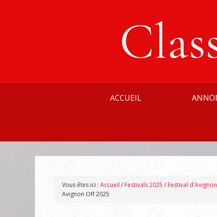
Clas
ACCUEIL
ANNO
Vous êtes ici :
Accueil
/
Festivals 2025
/
Festival d'Avigno
Avignon Off 2025