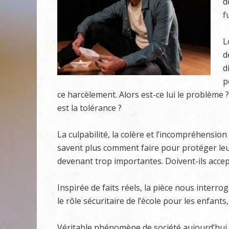
d
f
L
d
d
p
ce harcèlement. Alors est-ce lui le problème ? 
est la tolérance ?
La culpabilité, la colère et l’incompréhension
savent plus comment faire pour protéger leur
devenant trop importantes. Doivent-ils acce
Inspirée de faits réels, la pièce nous interro
le rôle sécuritaire de l’école pour les enfant
Véritable phénomène de société aujourd’hui, a