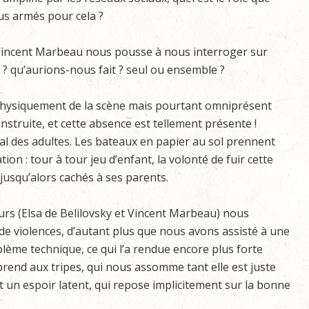
tous armés pour cela ?
 Vincent Marbeau nous pousse à nous interroger sur
? qu’aurions-nous fait ? seul ou ensemble ?
 physiquement de la scène mais pourtant omniprésent
onstruite, et cette absence est tellement présente !
al des adultes. Les bateaux en papier au sol prennent
ion : tour à tour jeu d’enfant, la volonté de fuir cette
jusqu’alors cachés à ses parents.
eurs (Elsa de Belilovsky et Vincent Marbeau) nous
 de violences, d’autant plus que nous avons assisté à une
ème technique, ce qui l’a rendue encore plus forte
rend aux tripes, qui nous assomme tant elle est juste
nt un espoir latent, qui repose implicitement sur la bonne