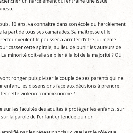
éclencher un harcèlement qui entraîne une issue
uneste.
ouis, 10 ans, va connaître dans son école du harcèlement
e la part de tous ses camarades. Sa maîtresse et le
irecteur veulent le pousser à arrêter d’être lui-même
our casser cette spirale, au lieu de punir les auteurs de
La minorité doit-elle se plier à la loi de la majorité ? Où
 vont ronger puis diviser le couple de ses parents qui ne
 enfant, les dissensions face aux décisions à prendre
pter cette violence comme norme ?
ge sur les facultés des adultes à protéger les enfants, sur
s, sur la parole de l’enfant entendue ou non.
mplifié par les réseaux sociaux, quel est le rôle que