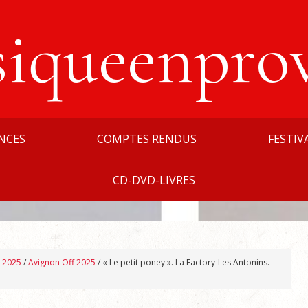
siqueenpro
NCES
COMPTES RENDUS
FESTIV
CD-DVD-LIVRES
n 2025
/
Avignon Off 2025
/
« Le petit poney ». La Factory-Les Antonins.