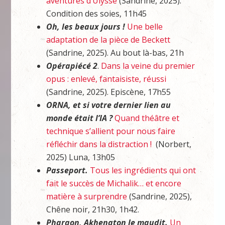
aventures d’Ulysse
(Sandrine, 2025).
Condition des soies, 11h45
Oh, les beaux jours !
Une belle
adaptation de la pièce de Beckett
(Sandrine, 2025). Au bout là-bas, 21h
Opérapiécé 2
.
Dans la veine du premier
opus : enlevé, fantaisiste, réussi
(Sandrine, 2025). Episcène, 17h55
ORNA, et si votre dernier lien au
monde était l’IA ?
Quand théâtre et
technique s’allient pour nous faire
réfléchir dans la distraction !
(Norbert,
2025) Luna, 13h05
Passeport.
Tous les ingrédients qui ont
fait le succès de Michalik… et encore
matière à surprendre
(Sandrine, 2025),
Chêne noir, 21h30, 1h42.
Pharaon, Akhenaton le maudit.
Un