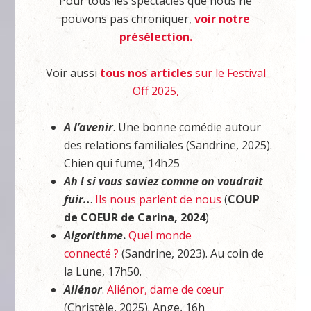
Pour tous les spectacles que nous ne
pouvons pas chroniquer,
voir notre
présélection.
Voir aussi
tous nos articles
sur le Festival
Off 2025,
A l’avenir
. Une bonne comédie autour
des relations familiales (Sandrine, 2025).
Chien qui fume, 14h25
Ah ! si vous saviez comme on voudrait
fuir..
.
Ils nous parlent de nous
(
COUP
de COEUR de Carina, 2024
)
Algorithme
.
Quel monde
connecté ?
(Sandrine, 2023). Au coin de
la Lune, 17h50.
Aliénor
.
Aliénor, dame de cœur
(Christèle, 2025). Ange, 16h