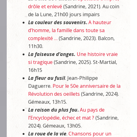
drôle et enlevé
(Sandrine, 2021). Au coin
de la Lune, 21h00 jours impairs
La couleur des souvenirs
.
A hauteur
d’homme, la famille dans toute sa
complexité …
(Sandrine, 2023). Balcon,
11h30.
La faiseuse d’anges.
Une histoire vraie
si tragique
(Sandrine, 2025). St-Martial,
16h15
La fleur au fusil
. Jean-Philippe
Daguerre.
Pour le 50e anniversaire de la
Révolution des oeillets
(Sandrine, 2024).
Gémeaux, 13h15.
La raison du plus fou
.
Au pays de
l’Encyclopédie, échec et mat ?
(Sandrine,
2024). Gémeaux, 13h05.
La roue de la vie
.
Chansons pour un