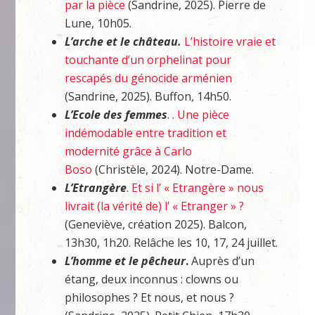
par la pièce
(Sandrine, 2025). Pierre de
Lune, 10h05.
L’arche et le château.
L’histoire vraie et
touchante d’un orphelinat pour
rescapés du génocide arménien
(Sandrine, 2025). Buffon, 14h50.
L’Ecole des femmes
. .
U
ne pièce
indémodable entre tradition et
modernité grâce à Carlo
Boso
(Christèle, 2024). Notre-Dame.
L’Etrangère
.
Et si l’ « Etrangère » nous
livrait (la vérité de) l’ « Etranger » ?
(Geneviève, création 2025). Balcon,
13h30, 1h20. Relâche les 10, 17, 24 juillet.
L’homme et le pêcheur
.
Auprès d’un
étang, deux inconnus : clowns ou
philosophes ? Et nous, et nous ?