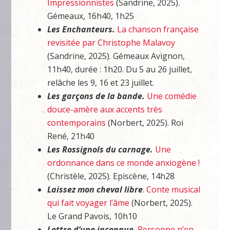
Impressionnistes
(Sandrine, 2025).
Gémeaux, 16h40, 1h25
Les Enchanteurs.
La chanson française
revisitée par Christophe Malavoy
(Sandrine, 2025). Gémeaux Avignon,
11h40, durée : 1h20. Du 5 au 26 juillet,
relâche les 9, 16 et 23 juillet.
Les garçons de la bande.
Une comédie
douce-amère aux accents très
contemporains
(Norbert, 2025). Roi
René, 21h40
Les Rossignols du carnage.
Une
ordonnance dans ce monde anxiogène !
(Christèle, 2025). Episcène, 14h28
Laissez mon cheval libre
.
Conte musical
qui fait voyager l’âme
(Norbert, 2025).
Le Grand Pavois, 10h10
Lettre d’une inconnue
.
Personne n’en