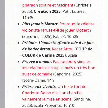
pharaon solaire et fascinant
(Christèle,
2025).
Création 2025.
Petit Louvre,
11h45
Plus jamais Mozart
.
Pourquoi le célèbre
violoniste refuse-t-il de jouer Mozart ?
(Sandrine, 2025). Fabrik’, 16h05
Prélude. L’époustouflante ode à la joie
de Kader Attou
.
Kader Attou
(
COUP de
COEUR de Carina 2025).
Scala
Preuve d’amour
.
Pas toujours simples
les relations de couple, mais un très bon
sujet de comédie
(Sandrine, 2025).
Notre-Dame, 14h
Prière aux vivants
.
Un texte fort de
Charlotte Delbo mais on cherche
vainement la mise en scène
(Sandrine,
2025). Scala-Provence, 10h10