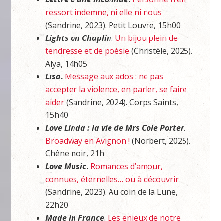
ressort indemne, ni elle ni nous
(Sandrine, 2023). Petit Louvre, 15h00
Lights on Chaplin
.
Un bijou plein de
tendresse et de poésie
(Christèle, 2025).
Alya, 14h05
Lisa
.
Message aux ados : ne pas
accepter la violence, en parler, se faire
aider
(Sandrine, 2024). Corps Saints,
15h40
Love Linda : la vie de Mrs Cole Porter
.
Broadway en Avignon !
(Norbert, 2025).
Chêne noir, 21h
Love Music
.
Romances d’amour,
connues, éternelles… ou à découvrir
(Sandrine, 2023). Au coin de la Lune,
22h20
Made in France
.
Les enjeux de notre