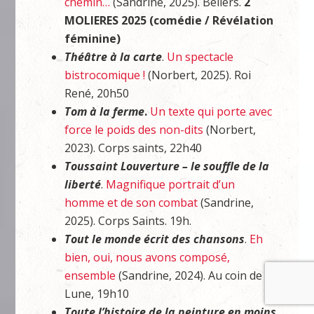
chemin…
(Sandrine, 2025). Béliers.
2
MOLIERES 2025 (comédie / Révélation
féminine)
Théâtre à la carte
.
Un spectacle
bistrocomique !
(Norbert, 2025). Roi
René, 20h50
Tom à la ferme
.
Un texte qui porte avec
force le poids des non-dits
(Norbert,
2023). Corps saints, 22h40
Toussaint Louverture – le souffle de la
liberté
.
Magnifique portrait d’un
homme et de son combat
(Sandrine,
2025). Corps Saints. 19h.
Tout le monde écrit des chansons
.
Eh
bien, oui, nous avons composé,
ensemble
(Sandrine, 2024). Au coin de la
Lune, 19h10
Toute l’histoire de la peinture en moins