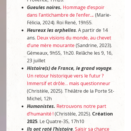
Gueules noires.
Hommage d’espoir
dans l’antichambre de l’enfer
..
.
(Marie-
Félicia, 2024). Roi René, 19h55.
Heureux les orphelins
. A partir de 14
ans.
Deux visions du monde, au chevet
d’une mère mourante
(Sandrine, 2023).
Gémeaux, 9h55, 1h20. Relâche les 9, 16,
23 juillet
Histoire(s) de France, le grand voyage
.
Un retour historique vers le futur ?
Immersif et drôle… mais questionneur
(Christèle, 2025). Théâtre de la Porte St-
Michel, 12h
Humanistes.
Retrouvons notre part
d’humanité !
(Christèle, 2025).
Création
2025
. Le Quatre-3S, 17h10
Ils ont raté l’histoire
.
Saisir sa chance