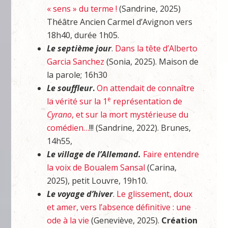
« sens » du terme !
(Sandrine, 2025)
Théâtre Ancien Carmel d’Avignon vers
18h40, durée 1h05.
Le septième jour
.
Dans la tête d’Alberto
Garcia Sanchez
(Sonia, 2025). Maison de
la parole; 16h30
Le souffleur
.
On attendait de connaître
e
la vérité sur la 1
représentation de
Cyrano
, et sur la mort mystérieuse du
comédien…
!!! (Sandrine, 2022). Brunes,
14h55,
Le village de l’Allemand.
Faire entendre
la voix de Boualem Sansal
(Carina,
2025), petit Louvre, 19h10.
Le voyage d’hiver
.
Le glissement, doux
et amer, vers l’absence définitive : une
ode à la vie
(Geneviève, 2025).
Création