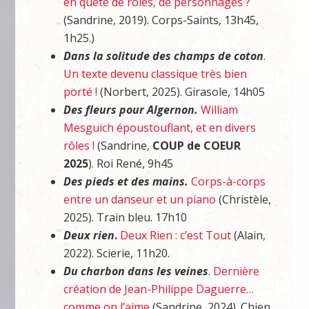
en quête de rôles, de personnages ?
(Sandrine, 2019). Corps-Saints, 13h45,
1h25.)
Dans la solitude des champs de coton
.
Un texte devenu classique très bien
porté !
(Norbert, 2025). Girasole, 14h05
Des fleurs pour Algernon.
William
Mesguich époustouflant, et en divers
rôles !
(Sandrine,
COUP de COEUR
2025
). Roi René, 9h45
Des pieds et des mains.
Corps-à-corps
entre un danseur et un piano
(Christèle,
2025). Train bleu. 17h10
Deux rien
.
Deux Rien : c’est Tout
(Alain,
2022). Scierie, 11h20.
Du charbon dans les veines
.
Dernière
création de Jean-Philippe Daguerre…
comme on l’aime
(Sandrine, 2024). Chien