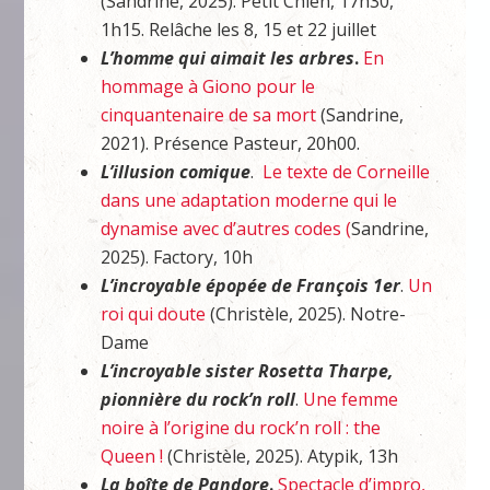
(Sandrine, 2025). Petit Chien, 17h30,
1h15. Relâche les 8, 15 et 22 juillet
L’homme qui aimait les arbres
.
En
hommage à Giono pour le
cinquantenaire de sa mort
(Sandrine,
2021). Présence Pasteur, 20h00.
L’illusion comique
.
Le texte de Corneille
dans une adaptation moderne qui le
dynamise avec d’autres codes (
Sandrine,
2025). Factory, 10h
L’incroyable épopée de François 1er
.
Un
roi qui doute
(Christèle, 2025). Notre-
Dame
L’incroyable sister Rosetta Tharpe,
pionnière du rock’n roll
.
Une femme
noire à l’origine du rock’n roll : the
Queen !
(Christèle, 2025). Atypik, 13h
La boîte de Pandore
.
Spectacle d’impro,