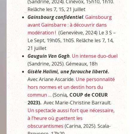
(Sandrine, 2024). Cinévox, 15h10, 1h10.
Relâche les 7, 15, 21 juillet
Gainsbourg confidentiel
.
Gainsbourg
avant Gainsbarre : à découvrir dans
modération !
(Geneviève, 2024) Le 3 S –
Le Sept, 19h05, 1h05. Relâche les 7, 14,
21 juillet
Gauguin Van Gogh
.
Un intense duo-duel
(Sandrine, 2025). Gémeaux, 18h
Gisèle Halimi, une farouche liberté.
Avec Ariane Ascaride.
Une personnalité
hors normes et un destin hors du
commun
… (Sonia
,
COUP de COEUR
2023).
Avec Marie-Christine Barrault.
Un spectacle aussi fort que nécessaire,
à l’heure où guettent les
obscurantismes
(Carina, 2025). Scala-
Provence, 17h20.