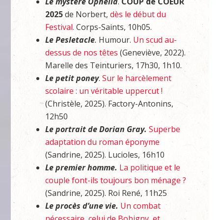
Le mystère Ophélia
.
COUP de COEUR
2025
de Norbert,
dès le début du
Festival.
Corps-Saints, 10h05.
Le Pesletacle
.
Humour.
Un scud au-
dessus de nos têtes
(Geneviève, 2022).
Marelle des Teinturiers, 17h30, 1h10.
Le petit poney
.
Sur le harcèlement
scolaire : un véritable uppercut !
(Christèle, 2025). Factory-Antonins,
12h50
Le portrait de Dorian Gray.
Superbe
adaptation du roman éponyme
(Sandrine, 2025). Lucioles, 16h10
Le premier homme.
La politique et le
couple font-ils toujours bon ménage ?
(Sandrine, 2025). Roi René, 11h25
Le procès d’une vie.
Un combat
nécessaire, celui de Bobigny, et