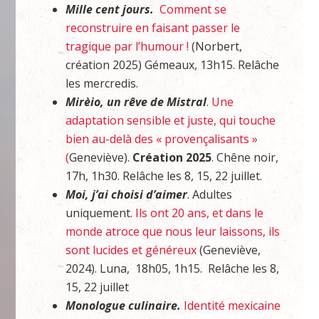
Mille cent jours.
Comment se
reconstruire en faisant passer le
tragique par l’humour !
(Norbert,
création 2025) Gémeaux, 13h15. Relâche
les mercredis.
Mirèio, un rêve de Mistral
.
Une
adaptation sensible et juste, qui touche
bien au-delà des « provençalisants »
(
Geneviève).
Création 2025
. Chêne noir,
17h, 1h30. Relâche les 8, 15, 22 juillet.
Moi, j’ai choisi d’aimer
. Adultes
uniquement.
Ils ont 20 ans, et dans le
monde atroce que nous leur laissons, ils
sont lucides et généreux
(Geneviève,
2024). Luna,
18h05,
1h15. Relâche les 8,
15, 22 juillet
Monologue culinaire.
Identité mexicaine