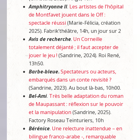
Amphitryonne II
.
Les artistes de l’hôpital
de Montfavet jouent dans le Off :
spectacle réussi
(Marie-Félicia, création
2025). Fabrik’théâtre, 14h, un jour sur 2
Avis de recherche
.
Un Corneille
totalement déjanté ; il faut accepter de
jouer le jeu !
(Sandrine, 2024). Roi René,
13h50.
Barbe-bleue
.
Spectateurs ou acteurs,
embarqués dans un conte revisité ?
(Sandrine, 2023). Au bout là-bas, 10h00.
Bel-Ami
.
Très belle adaptation du roman
de Maupassant : réflexion sur le pouvoir
et la manipulation
(Sandrine, 2025).
Factory Roseau Teinturiers, 10h
Bérénice
.
Une relecture inattendue – en
bilingue franco-arabe -, remarquable