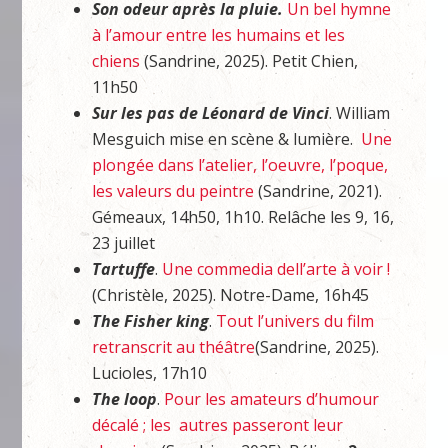
Son odeur après la pluie.
Un bel hymne
à l’amour entre les humains et les
chiens
(Sandrine, 2025). Petit Chien,
11h50
Sur les pas de Léonard de Vinci
. William
Mesguich mise en scène & lumière.
Une
plongée dans l’atelier, l’oeuvre, l’poque,
les valeurs du peintre
(Sandrine, 2021).
Gémeaux, 14h50, 1h10. Relâche les 9, 16,
23 juillet
Tartuffe
.
Une commedia dell’arte à voir !
(Christèle, 2025). Notre-Dame, 16h45
The Fisher king
.
Tout l’univers du film
retranscrit au théâtre
(Sandrine, 2025).
Lucioles, 17h10
The loop
.
Pour les amateurs d’humour
décalé ; les autres passeront leur