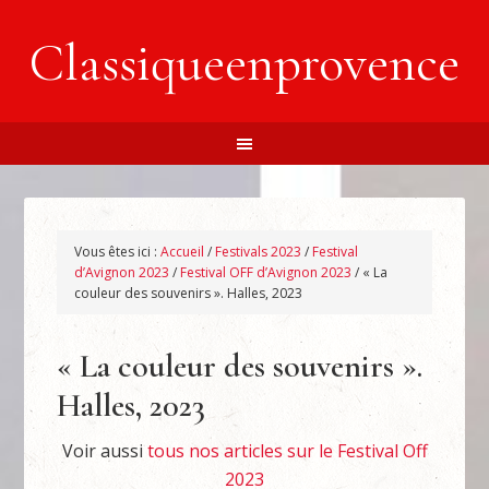
Classiqueenprovence
Vous êtes ici :
Accueil
/
Festivals 2023
/
Festival
d’Avignon 2023
/
Festival OFF d’Avignon 2023
/
« La
couleur des souvenirs ». Halles, 2023
« La couleur des souvenirs ».
Halles, 2023
Voir aussi
tous nos articles sur le Festival Off
2023