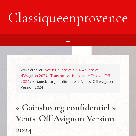
Classiqueenprovence
Vous êtes ici :
Accueil
/
Festivals 2024
/
Festival
d'Avignon 2024
/
Tous nos articles sur le Festival Off
2024
/
« Gainsbourg confidentiel ». Vents. Off Avignon
Version 2024
« Gainsbourg confidentiel ».
Vents. Off Avignon Version
2024