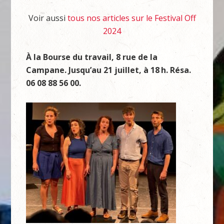
Voir aussi
tous nos articles sur le Festival Off
2024
À
la Bourse du travail, 8 rue de la
Campane. Jusqu
’
au 21
juillet,
à
18
h. R
é
sa.
06 08 88 56 00.