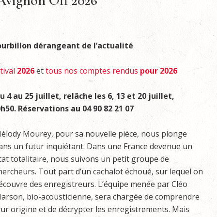
 Avignon Off 2026
urbillon dérangeant de l’actualité
tival
2026
et
tous nos comptes rendus
pour 2026
4 au 25 juillet, relâche les 6, 13 et 20 juillet,
20h50. Réservations
au 04 90 82 21 07
élody Mourey, pour sa nouvelle pièce, nous plonge
ans un futur inquiétant. Dans une France devenue un
tat totalitaire, nous suivons un petit groupe de
hercheurs. Tout part d’un cachalot échoué, sur lequel on
écouvre des enregistreurs. L’équipe menée par Cléo
arson, bio-acousticienne, sera chargée de comprendre
eur origine et de décrypter les enregistrements. Mais