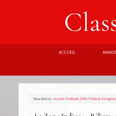
Clas
ACCUEIL
ANNO
Vous êtes ici :
Accueil
/
Festivals 2026
/
Festival d’Avigno