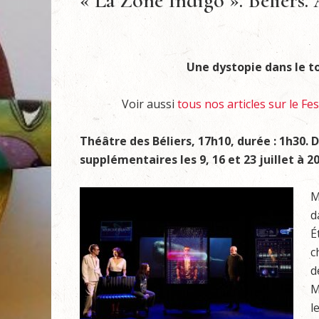
« La Zone Indigo ». Béliers.
Une dystopie dans le to
Voir aussi
tous nos articles sur le Fes
Théâtre des Béliers, 17h10, durée : 1h30. Du 
supplémentaires les 9, 16 et 23 juillet à 
M
d
É
c
d
M
l