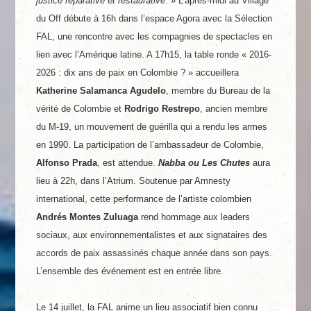
justice réparative et restaurative
. » L’après-midi au Village
du Off débute à 16h dans l’espace Agora avec la Sélection
FAL, une rencontre avec les compagnies de spectacles en
lien avec l’Amérique latine. A 17h15, la table ronde « 2016-
2026 : dix ans de paix en Colombie ? » accueillera
Katherine Salamanca Agudelo
, membre du Bureau de la
vérité de Colombie et
Rodrigo Restrepo
, ancien membre
du M-19, un mouvement de guérilla qui a rendu les armes
en 1990. La participation de l’ambassadeur de Colombie,
Alfonso Prada
, est attendue.
Nabba ou Les Chutes
aura
lieu à 22h, dans l’Atrium. Soutenue par Amnesty
international, cette performance de l’artiste colombien
Andrés Montes Zuluaga
rend hommage aux leaders
sociaux, aux environnementalistes et aux signataires des
accords de paix assassinés chaque année dans son pays.
L’ensemble des événement est en entrée libre.
Le 14 juillet, la FAL anime un lieu associatif bien connu