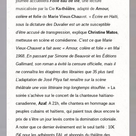
journée accueillera
Folie eau de vie
, une lecture
musicalisée par la Cie
Ka-théâtre
, adapté de
Amour,
colère et folie
de
Marie Vieux-Chau
vet. «
Écrire en Haïti,
sous la dictature des Duvalier est un acte susceptible
d’être accusé de transgression
, explique
Christine Matos
,
metteuse en scène et comédienne.
C’est ce que Marie
Vieux-Chauvet a fait avec « Amour, colère et folie » en Mai
1968. En passant par Simone de Beauvoir et les Éditions
Gallimard, son roman a évité la censure officielle, mais il
ne connaîtra les étagères des librairies que 35 plus tard.
L’adaptation de José Pliya fait renaître sur la scène
théâtrale une voix littéraire trop longtemps étouffée
. » La
soirée s’achève sur le concert de la chanteuse haïtiano-
canadienne,
Azaf
. A 21h, elle chantera en hommage aux
peuples cubains et haïtiens, qui paient tous deux encore le
prix de s’être un jour levés contre la domination coloniale.
A noter que ce dernier événement est le seul tarifé : 10€
(5€ pour les adhérents FAL et abonnés du théâtre des