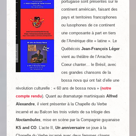
portugaise sont présentes sur le
continent américain, faisant des
pays et territoires francophones
ou lusophones de ce continent
une composante à part en tiers
de l’Amérique dite « latine ». Le
Québécois
Jean-François Léger
vient au théâtre de l’Arrache-
Coeur chanter… le Brésil, avec
ces grandes chansons de la
bossa nova qui ont fait d’elle une
révolution culturelle : « 60 ans de bossa nova » (
notre
compte rendu
). Quant au dramaturge martiniquais
Alfred
Alexandre
, il vient présenter à la Chapelle du Verbe
incarné et au Balcon les trois volets de sa trilogie des
Noctambules
, mise en scène par la Compagnie guyanaise
KS and CO
. L’acte II,
Un anniversaire
se joue à la
Chapelle du Verbe incarné avec deux femmes clowns