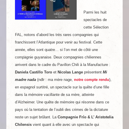
Parmi les huit
spectacles de
cette Sélection
FAL, notons d’abord les très rares compagnies qui
franchissent l’Atlantique pour venir au festival. Cette
année, elles sont quatre… si l’on met de côté une
compagnie guyanaise. Deux compagnies chiliennes
arrivent dans le cadre du Pavillon Chili à la Manufacture :
Daniela Castillo Toro
et
Nicolas Lange
présentent
Mi
madre nada
(ndlr : ma mère nage,
notre compte rendu
),
en espagnol surtitré, un spectacle sur la quête d’une fille
dans la mémoire vacillante de sa mère, atteinte
d’Alzheimer. Une quête de mémoire qui résonne dans ce
pays où la tentation de l’oubli des crimes de la dictature
reste un sujet brûlant. La
Compagnie Frío & L’ Aristotelia
Chilensis
vient quant à elle avec un spectacle qui