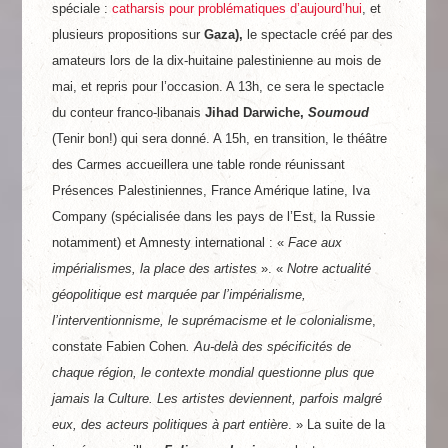
spéciale :
catharsis pour problématiques d’aujourd’hui
, et
plusieurs propositions sur
Gaza),
le spectacle créé par des
amateurs lors de la dix-huitaine palestinienne au mois de
mai, et repris pour l’occasion. A 13h, ce sera le spectacle
du conteur franco-libanais
Jihad Darwiche,
Soumoud
(Tenir bon!) qui sera donné. A 15h, en transition, le théâtre
des Carmes accueillera une table ronde réunissant
Présences Palestiniennes, France Amérique latine, Iva
Company (spécialisée dans les pays de l’Est, la Russie
notamment) et Amnesty international : «
Face aux
impérialismes, la place des artistes
». «
Notre actualité
géopolitique est marquée par l’impérialisme,
l’interventionnisme, le suprémacisme et le colonialisme
,
constate Fabien Cohen
. Au-delà des spécificités de
chaque région, le contexte mondial questionne plus que
jamais la Culture. Les artistes deviennent, parfois malgré
eux, des acteurs politiques à part entière
. » La suite de la