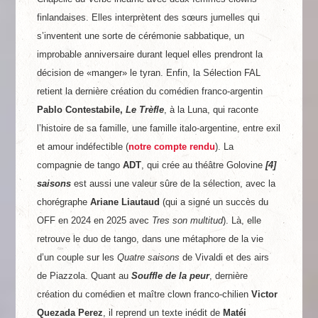
finlandaises. Elles interprètent des sœurs jumelles qui
s’inventent une sorte de cérémonie sabbatique, un
improbable anniversaire durant lequel elles prendront la
décision de «manger» le tyran. Enfin, la Sélection FAL
retient la dernière création du comédien franco-argentin
Pablo Contestabile,
Le Trèfle
, à la Luna, qui raconte
l’histoire de sa famille, une famille italo-argentine, entre exil
et amour indéfectible (
notre compte rendu
). La
compagnie de tango
ADT
, qui crée au théâtre Golovine
[4]
saisons
est aussi une valeur sûre de la sélection, avec la
chorégraphe
Ariane Liautaud
(qui a signé un succès du
OFF en 2024 en 2025 avec
Tres son multitud
). Là, elle
retrouve le duo de tango, dans une métaphore de la vie
d’un couple sur les
Quatre saisons
de Vivaldi et des airs
de Piazzola. Quant au
Souffle de la peur
, dernière
création du comédien et maître clown franco-chilien
Victor
Quezada Perez
, il reprend un texte inédit de
Matéi