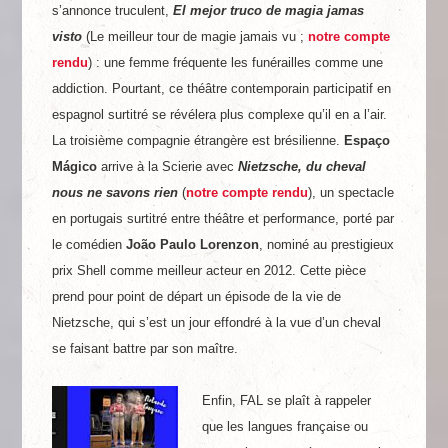
s’annonce truculent,
El mejor truco de magia jamas
visto
(Le meilleur tour de magie jamais vu ;
notre compte
rendu
) : une femme fréquente les funérailles comme une
addiction. Pourtant, ce théâtre contemporain participatif en
espagnol surtitré se révélera plus complexe qu’il en a l’air.
La troisième compagnie étrangère est brésilienne.
Espaço
Mágico
arrive à la Scierie avec
Nietzsche, du cheval
nous ne savons rien
(
notre compte rendu
), un spectacle
en portugais surtitré entre théâtre et performance, porté par
le comédien
João Paulo Lorenzon
, nominé au prestigieux
prix Shell comme meilleur acteur en 2012. Cette pièce
prend pour point de départ un épisode de la vie de
Nietzsche, qui s’est un jour effondré à la vue d’un cheval
se faisant battre par son maître.
Enfin, FAL se plaît à rappeler
que les langues française ou