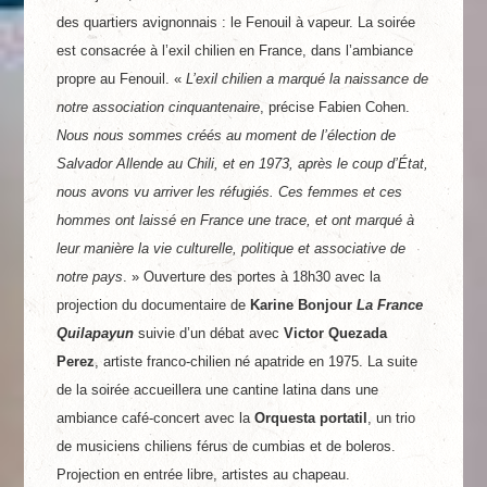
des quartiers avignonnais : le Fenouil à vapeur. La soirée
est consacrée à l’exil chilien en France, dans l’ambiance
propre au Fenouil. «
L’exil chilien a marqué la naissance de
notre association cinquantenaire
, précise Fabien Cohen.
Nous nous sommes créés au moment de l’élection de
Salvador Allende au Chili, et en 1973, après le coup d’État,
nous avons vu arriver les réfugiés. Ces femmes et ces
hommes ont laissé en France une trace, et ont marqué à
leur manière la vie culturelle, politique et associative de
notre pays
. » Ouverture des portes à 18h30 avec la
projection du documentaire de
Karine Bonjour
La France
Quilapayun
suivie d’un débat avec
Victor Quezada
Perez
, artiste franco-chilien né apatride en 1975. La suite
de la soirée accueillera une cantine latina dans une
ambiance café-concert avec la
Orquesta portatil
, un trio
de musiciens chiliens férus de cumbias et de boleros.
Projection en entrée libre, artistes au chapeau.