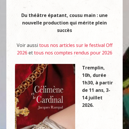
Du théâtre épatant, cousu main : une
nouvelle production qui mérite plein
succès
Voir aussi
tous nos articles sur le festival Off
2026
et
tous nos comptes rendus pour 2026
Tremplin,
10h, durée
1h30, à partir
de 11 ans, 3-
14 juillet
2026.