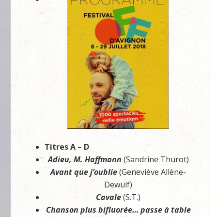
Titres A – D
Adieu, M. Haffmann
(Sandrine Thurot)
Avant que j’oublie
(Geneviève Allène-
Dewulf)
Cavale
(S.T.)
Chanson plus bifluorée… passe à table