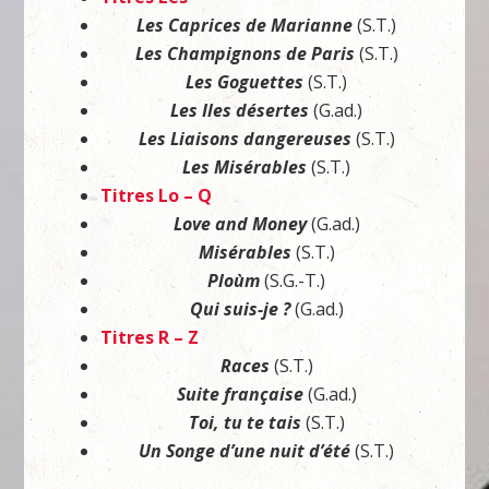
Les Caprices de Marianne
(S.T.)
Les Champignons de Paris
(S.T.)
Les Goguettes
(S.T.)
Les Iles désertes
(G.ad.)
Les Liaisons dangereuses
(S.T.)
Les Misérables
(S.T.)
Titres Lo – Q
Love and Money
(G.ad.)
Misérables
(S.T.)
Ploùm
(S.G.-T.)
Qui suis-je ?
(G.ad.)
Titres R – Z
Races
(S.T.)
Suite française
(G.ad.)
Toi, tu te tais
(S.T.)
Un Songe d’une nuit d’été
(S.T.)