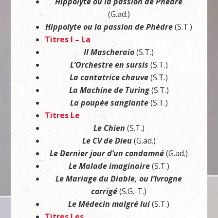
Hippolyte ou la passion de Phèdre
(G.ad.)
Hippolyte ou la passion de Phèdre
(S.T.)
Titres I – La
Il Mascheraio
(S.T.)
L’Orchestre en sursis
(S.T.)
La cantatrice chauve
(S.T.)
La Machine de Turing
(S.T.)
La poupée sanglante
(S.T.)
Titres Le
Le Chien
(S.T.)
Le CV de Dieu
(G.ad.)
Le Dernier jour d’un condamné
(G.ad.)
Le Malade imaginaire
(S.T.)
Le Mariage du Diable, ou l’Ivrogne
corrigé
(S.G.-T.)
Le Médecin malgré lui
(S.T.)
Titres Les