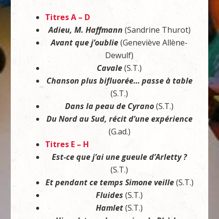
Titres A – D
Adieu, M. Haffmann
(Sandrine Thurot)
Avant que j’oublie
(Geneviève Allène-
Dewulf)
Cavale
(S.T.)
Chanson plus bifluorée… passe à table
(S.T.)
Dans la peau de Cyrano
(S.T.)
Du Nord au Sud, récit d’une expérience
(G.ad.)
Titres E – H
Est-c
e que j’ai une gueule d’Arletty ?
(S.T.)
Et pendant ce temps Simone veille
(S.T.)
Fluides
(S.T.)
Hamlet
(S.T.)