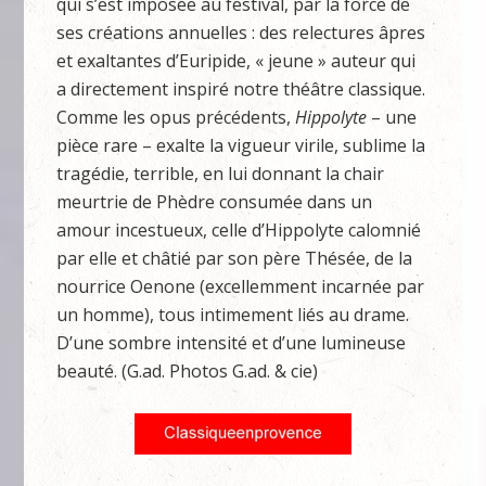
qui s’est imposée au festival, par la force de
ses créations annuelles : des relectures âpres
et exaltantes d’Euripide, « jeune » auteur qui
a directement inspiré notre théâtre classique.
Comme les opus précédents,
Hippolyte
– une
pièce rare – exalte la vigueur virile, sublime la
tragédie, terrible, en lui donnant la chair
meurtrie de Phèdre consumée dans un
amour incestueux, celle d’Hippolyte calomnié
par elle et châtié par son père Thésée, de la
nourrice Oenone (excellemment incarnée par
un homme), tous intimement liés au drame.
D’une sombre intensité et d’une lumineuse
beauté. (G.ad. Photos G.ad. & cie)