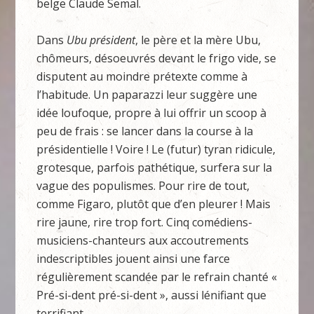
belge Claude Semal.
Dans
Ubu président
, le père et la mère Ubu,
chômeurs, désoeuvrés devant le frigo vide, se
disputent au moindre prétexte comme à
l’habitude. Un paparazzi leur suggère une
idée loufoque, propre à lui offrir un scoop à
peu de frais : se lancer dans la course à la
présidentielle ! Voire ! Le (futur) tyran ridicule,
grotesque, parfois pathétique, surfera sur la
vague des populismes. Pour rire de tout,
comme Figaro, plutôt que d’en pleurer ! Mais
rire jaune, rire trop fort. Cinq comédiens-
musiciens-chanteurs aux accoutrements
indescriptibles jouent ainsi une farce
régulièrement scandée par le refrain chanté «
Pré-si-dent pré-si-dent », aussi lénifiant que
terrifiant.