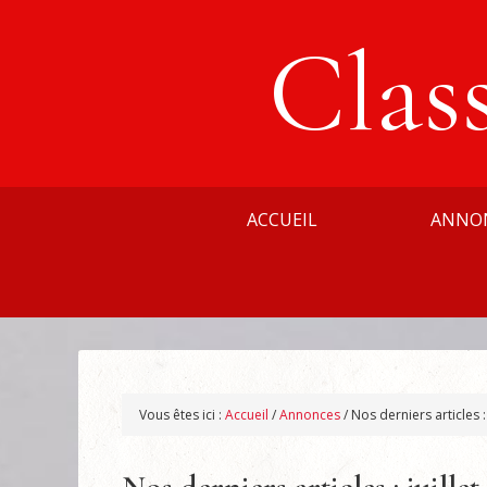
Clas
ACCUEIL
ANNO
Vous êtes ici :
Accueil
/
Annonces
/
Nos derniers articles : 