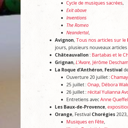
Cycle de musiques sacrées
,
Exit above
Inventions
The Romeo
Neandertal
,
Avignon
,
Tous nos articles sur le
jours, plusieurs nouveaux articles
Châteauvallon
:
Bartabas et le C
Grignan
,
L’Avare,
Jérôme Descha
La Roque d’Anthéron
,
Festival
de
Ouverture 20 juillet :
Chamayo
25 juillet :
Onap, Débora Wald
26 juillet :
récital Yulianna A
Entretiens avec
Anne Queffe
Les Baux-de-Provence
,
expositio
Orange
, Festival
Chorégies
2023
Musiques en Fête
,