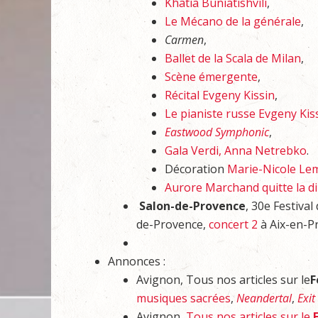
Khatia Buniatishvili
,
Le Mécano de la générale
,
Carmen
,
Ballet de la Scala de Milan
,
Scène émergente
,
Récital Evgeny Kissin
,
Le pianiste russe Evgeny Ki
Eastwood Symphonic
,
Gala Verdi, Anna Netrebko
.
Décoration
Marie-Nicole Lemi
Aurore Marchand quitte la d
Salon-de-Provence
, 30e Festiva
de-Provence,
concert 2
à Aix-en-P
Annonces :
Avignon, Tous nos articles sur le
F
musiques sacrées
,
Neandertal
,
Exit
Avignon,
Tous nos articles sur le