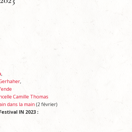
 2023
a
,
 Gerhaher
,
 Yende
oncelle Camille Thomas
ain dans la main
(2 février)
Festival IN 2023 :