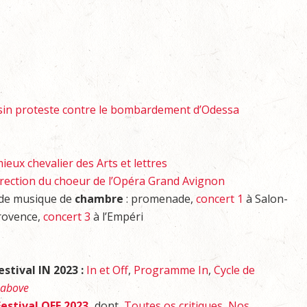
ssin proteste contre le bombardement d’Odessa
eux chevalier des Arts et lettres
irection du choeur de l’Opéra Grand Avignon
l de musique de
chambre
: promenade,
concert 1
à Salon-
rovence,
concert 3
à l’Empéri
estival IN 2023 :
In et Off
,
Programme In
,
Cycle de
 above
Festival OFF 2023
,
dont
Toutes os critiques
,
Nos