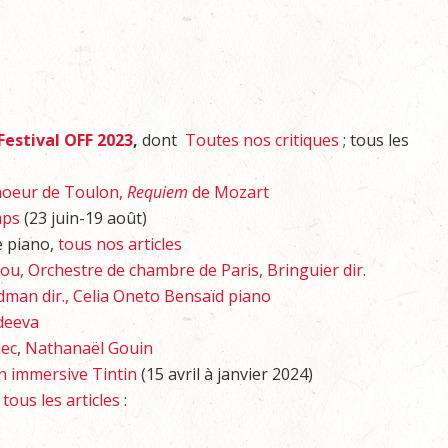
Festival OFF 2023
,
dont
Toutes nos critiques
; tous les
hoeur de Toulon,
Requiem
de Mozart
mps
(23 juin-19 août)
 piano,
tous nos articles
u, Orchestre de chambre de Paris, Bringuier dir
.
man dir., Celia Oneto Bensaïd piano
vdeeva
lec
,
Nathanaël Gouin
n immersive Tintin
(15 avril à janvier 2024)
,
tous les articles
: