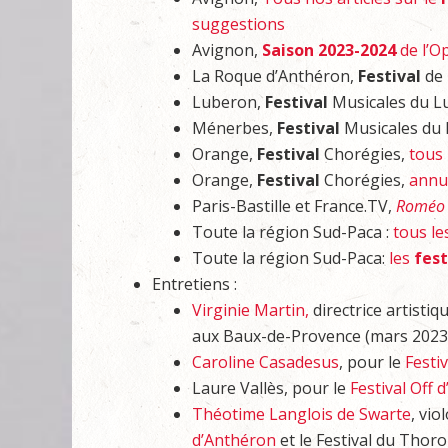
suggestions
Avignon,
Saison 2023-2024
de l’O
La Roque d’Anthéron,
Festival
de 
Luberon,
Festival
Musicales du L
Ménerbes,
Festival
Musicales du
Orange,
Festival
Chorégies,
tous 
Orange,
Festival
Chorégies,
annul
Paris-Bastille et France.TV,
Roméo e
Toute la région Sud-Paca :
tous l
Toute la région Sud-Paca:
les
fest
Entretiens :
Virginie Martin,
directrice artisti
aux Baux-de-Provence (mars 2023-
Caroline Casadesus
, pour le
Festi
Laure Vallès, pour le
Festival Off 
Théotime Langlois de Swarte
, vio
d’Anthéron
et le Festival du Thoro