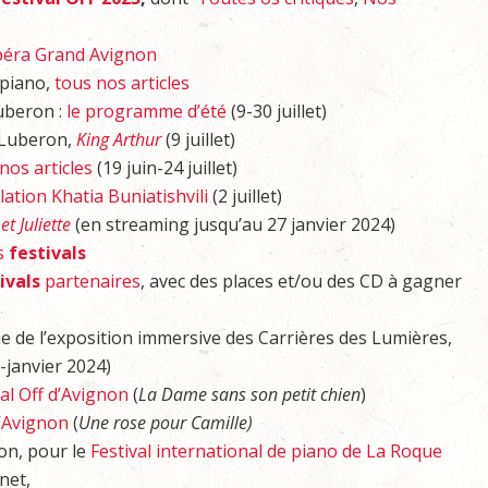
péra Grand Avignon
piano,
tous nos articles
uberon :
le programme d’été
(9-30 juillet)
 Luberon,
King Arthur
(9 juillet)
nos articles
(19 juin-24 juillet)
ation Khatia Buniatishvili
(2 juillet)
t Juliette
(en streaming jusqu’au 27 janvier 2024)
es
festivals
ivals
partenaires
, avec des places et/ou des CD à gagner
que de l’exposition immersive des Carrières des Lumières,
janvier 2024)
val Off d’Avignon
(
La Dame sans son petit chien
)
d’Avignon
(
Une rose pour Camille)
lon, pour le
Festival international de piano de La Roque
net,