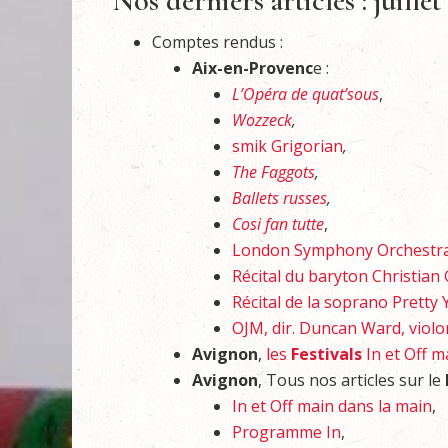
Nos derniers articles : juillet
Comptes rendus :
Aix-en-Provenc
e :
L’Opéra de quat’sous
,
Wozzeck
,
smik Grigorian
,
The Faggots
,
Ballets russes
,
Cosi fan tutte
,
London Symphony Orchestr
Récital du baryton Christian
Récital de la soprano Pretty
OJM, dir. Duncan Ward, viol
Avignon
,
les
Festivals
In et Off m
Avignon
, Tous nos articles sur le
In et Off main dans la main
,
Programme In
,