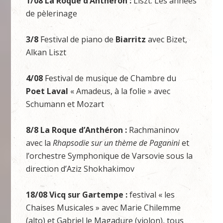
1/08
La Roque d’Anthéron :
Liszt: Les années
de pèlerinage
3/8
Festival de piano de
Biarritz
avec Bizet,
Alkan Liszt
4/08
Festival de musique de Chambre du
Poet Laval
« Amadeus, à la folie » avec
Schumann et Mozart
8/8 La Roque d’Anthéron :
Rachmaninov
avec la
Rhapsodie sur un thème de Paganini
et
l’orchestre Symphonique de Varsovie sous la
direction d’Aziz Shokhakimov
18/08 Vicq sur Gartempe :
festival « les
Chaises Musicales » avec Marie Chilemme
(alto) et Gabriel le Magadure (violon), tous