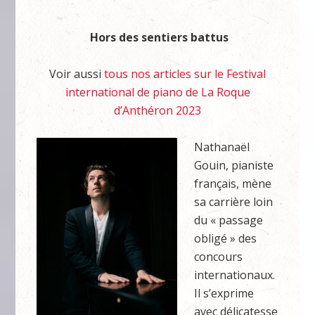
Hors des sentiers battus
Voir aussi
tous nos articles sur le Festival
international de piano de La Roque
d’Anthéron 2023
Nathanaël
Gouin, pianiste
français, mène
sa carrière loin
du « passage
obligé » des
concours
internationaux.
Il s’exprime
avec délicatesse