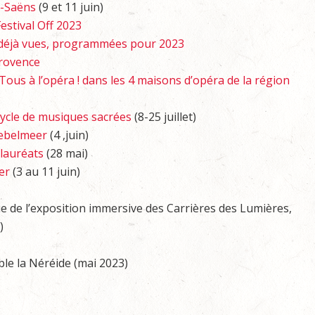
t-Saëns
(9 et 11 juin)
Festival Off 2023
 déjà vues, programmées pour 2023
Provence
Tous à l’opéra ! dans les 4 maisons d’opéra de la région
ycle de musiques sacrées
(8-25 juillet)
ebelmeer
(4 ,juin)
lauréats
(28 mai)
er
(3 au 11 juin)
que de l’exposition immersive des Carrières des Lumières,
)
le la Néréide (mai 2023)