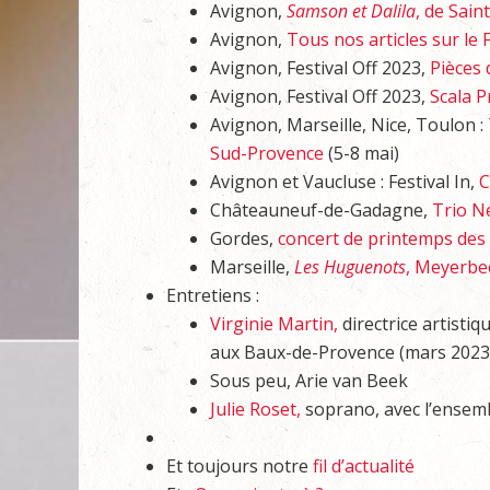
Avignon,
Samson et Dalila
, de Sain
Avignon,
Tous nos articles sur le 
Avignon, Festival Off 2023,
Pièces
Avignon, Festival Off 2023,
Scala 
Avignon, Marseille, Nice, Toulon :
Sud-Provence
(5-8 mai)
Avignon et Vaucluse : Festival In,
C
Châteauneuf-de-Gadagne,
Trio N
Gordes,
concert de printemps des 
Marseille,
Les Huguenots
, Meyerbe
Entretiens :
Virginie Martin,
directrice artisti
aux Baux-de-Provence (mars 2023
Sous peu, Arie van Beek
Julie Roset,
soprano, avec l’ensemb
Et toujours notre
fil d’actualité