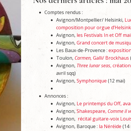
Nos derniers articles : mai 2
Comptes rendus :
Avignon/Montpellier/ Helsinki,
Lu
composition pour orgue d’Helsink
Avignon,
les Festivals In et Off ma
Avignon,
Grand concert de musiq
Les Baux-de-Provence :
expositio
Toulon,
Carmen,
Galli/ Brockhaus
Avignon,
Three lunar seas
, création
avril sqq)
Avignon,
Symphonique
(12 mai)
Annonces :
Avignon,
Le printemps du Off, av
Avignon,
Shakespeare,
Comme il v
Avignon,
récital guitare-voix Loui
Avignon, Baroque :
la Néréide
(14 