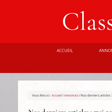
Clas
ACCUEIL
ANNO
Vous êtes ici :
Accueil
/
Annonces
/
Nos derniers articles 