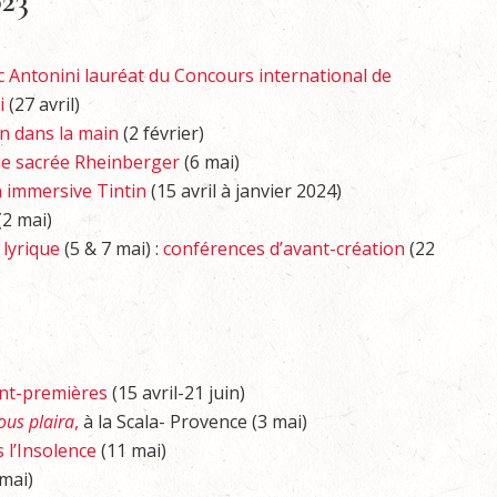
023
c Antonini lauréat du Concours international de
i
(27 avril)
in dans la main
(2 février)
ue sacrée Rheinberger
(6 mai)
n immersive Tintin
(15 avril à janvier 2024)
(2 mai)
 lyrique
(5 & 7 mai) :
conférences d’avant-création
(22
ant-premières
(15 avril-21 juin)
ous plaira
,
à la Scala- Provence (3 mai)
s l’Insolence
(11 mai)
mai)