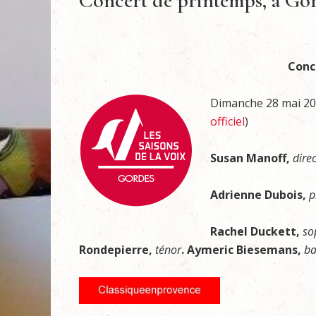
Concert de printemps, à Gor
Conc
Dimanche 28 mai 2023
officiel
)
Susan Manoff,
direc
Adrienne Dubois,
p
Rachel Duckett,
so
Rondepierre,
ténor
.
Aymeric Biesemans,
ba