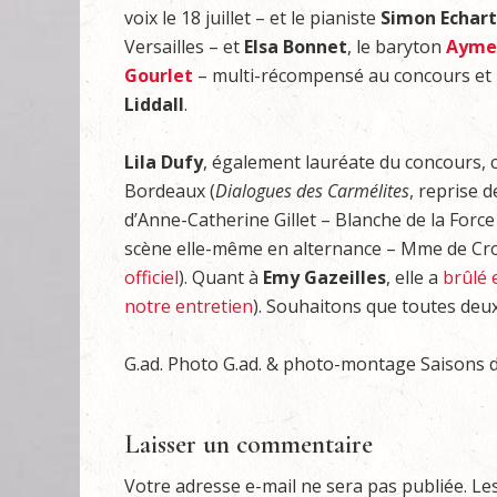
voix le 18 juillet – et le pianiste
Simon Echar
Versailles – et
Elsa Bonnet
, le baryton
Ayme
Gourlet
– multi-récompensé au concours et lui
Liddall
.
Lila Dufy
, également lauréate du concours, c
Bordeaux (
Dialogues des Carmélites
, reprise d
d’Anne-Catherine Gillet – Blanche de la Force 
scène elle-même en alternance – Mme de Crois
officiel
). Quant à
Emy Gazeilles
, elle a
brûlé 
notre entretien
). Souhaitons que toutes deux
G.ad. Photo G.ad. & photo-montage Saisons d
Laisser un commentaire
Votre adresse e-mail ne sera pas publiée.
Le