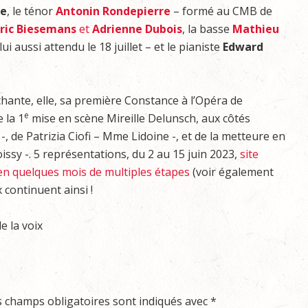
te
, le ténor
Antonin Rondepierre
– formé au CMB de
ric Biesemans
et
Adrienne Dubois
, la basse
Mathieu
 aussi attendu le 18 juillet – et le pianiste
Edward
hante, elle, sa première Constance à l’Opéra de
e
e la 1
mise en scène Mireille Delunsch, aux côtés
-, de Patrizia Ciofi – Mme Lidoine -, et de la metteure en
sy -. 5 représentations, du 2 au 15 juin 2023,
site
en quelques mois de multiples étapes
(voir également
 continuent ainsi !
e la voix
s champs obligatoires sont indiqués avec
*