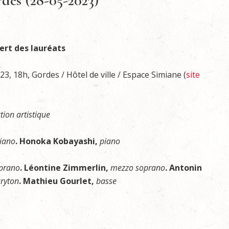
des (28-05-2023)
ert des lauréats
, 18h, Gordes / Hôtel de ville / Espace Simiane (
site
tion artistique
iano
.
Honoka Kobayashi,
piano
prano
. Léontine Zimmerlin,
mezzo soprano
. Antonin
ryton
. Mathieu Gourlet,
basse