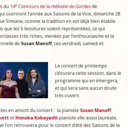
e
ts du
14
Concours de la mélodie de Gordes
de
i ouvriront l’année aux Saisons de la Voix, dimanche 28
ce Simiane, comme la tradition en est déjà bien établie.
s que les 5 tessitures soient représentées, ce qui
classes très riches, menées par l’enthousiasme et la
onnelle de
Susan Manoff
, ces vendredi, samedi et
Le concert de printemps
clôturera cette session, dans le
programme qui en émergera,
et qui sera sans aucun doute
très ouvert.
istes en amont du concert : la pianiste
Susan Manoff
kett
et
Honoka Kobayashi
pianiste elle aussi lauréate,
e l’on retrouvera pour le concert d’été des Saisons de la