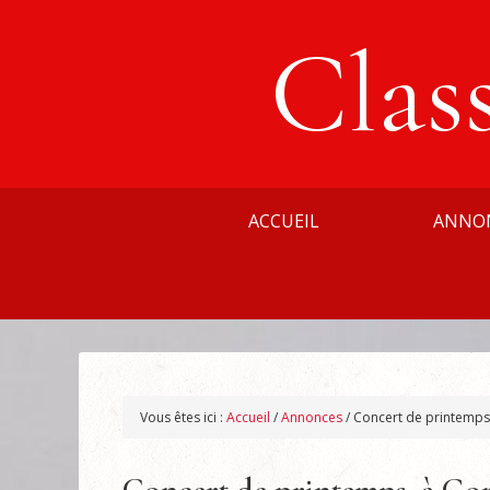
Clas
ACCUEIL
ANNO
Vous êtes ici :
Accueil
/
Annonces
/
Concert de printemps,