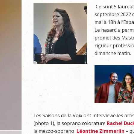
Ce sont 5 lauréa
septembre 2022 qu
mai à 18h à l’Espa
Le hasard a permi
promet des Master
rigueur professi
dimanche matin.
Les Saisons de la Voix ont interviewé les art
(photo 1), la soprano colorature
Rachel Duc
la mezzo-soprano
Léontine Zimmerlin
– qu