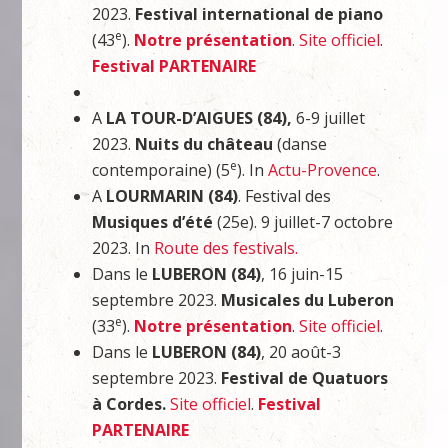
2023.
Festival international de piano
e
(43
).
Notre présentation
.
Site officiel
.
Festival PARTENAIRE
A
LA TOUR-D’AIGUES (84),
6-9 juillet
2023.
Nuits du château
(danse
e
contemporaine) (5
). In
Actu-Provence
.
A
LOURMARIN (84)
. Festival des
Musiques d’été
(25e). 9 juillet-7 octobre
2023. In
Route des festivals.
Dans le
LUBERON (84)
, 16 juin-15
septembre 2023.
Musicales du Luberon
e
(33
).
Notre présentation
.
Site officiel
.
Dans le
LUBERON (84)
, 20 août-3
septembre 2023.
Festival de Quatuors
à Cordes.
Site officiel
.
Festival
PARTENAIRE