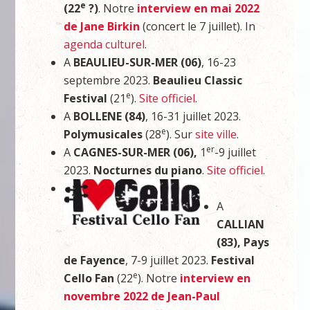
e
(22
?)
. Notre
interview en mai 2022
de Jane Birkin
(concert le 7 juillet). In
agenda culturel
.
A
BEAULIEU-SUR-MER (06)
, 16-23
septembre 2023.
Beaulieu Classic
e
Festival
(21
).
Site officiel
.
A
BOLLENE (84)
, 16-31 juillet 2023.
e
Polymusicales
(28
). Sur
site ville
.
er
A
CAGNES-SUR-MER (06),
1
-9 juillet
2023.
Nocturnes du piano
.
Site officiel
.
A
CALLIAN
(83), Pays
de Fayence
, 7-9 juillet 2023.
Festival
e
Cello Fan
(22
). Notre
interview en
novembre 2022 de Jean-Paul