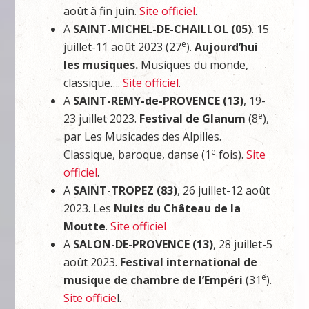
août à fin juin.
Site officiel
.
A
SAINT-MICHEL-DE-CHAILLOL (05)
. 15
e
juillet-11 août 2023 (27
).
Aujourd’hui
les musiques.
Musiques du monde,
classique….
Site officiel
.
A
SAINT-REMY-de-PROVENCE (13)
, 19-
e
23 juillet 2023.
Festival de Glanum
(8
),
par Les Musicades des Alpilles.
e
Classique, baroque, danse (1
fois).
Site
officiel
.
A
SAINT-TROPEZ (83)
, 26 juillet-12 août
2023. Les
Nuits du Château de la
Moutte
.
Site officiel
A
SALON-DE-PROVENCE (13)
, 28 juillet-5
août 2023.
Festival international de
e
musique de chambre
de l’Empéri
(31
).
Site officie
l.