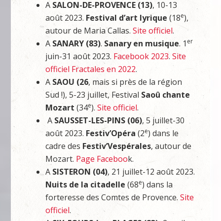
A
SALON-DE-PROVENCE (13)
, 10-13
e
août 2023.
Festival d’art lyrique
(18
),
autour de Maria Callas.
Site officiel
.
er
A
SANARY (83)
.
Sanary en musique
. 1
juin-31 août 2023.
Facebook 2023
.
Site
officiel Fractales en 2022
.
A
SAOU (26
, mais si près de la région
Sud !), 5-23 juillet, Festival
Saoû chante
e
Mozart
(34
).
Site officiel
.
A
SAUSSET-LES-PINS (06)
, 5 juillet-30
e
août 2023.
Festiv’Opéra
(2
) dans le
cadre des
Festiv’Vespérales
, autour de
Mozart.
Page Faceboo
k.
A
SISTERON (04)
, 21 juillet-12 août 2023.
e
Nuits de la citadelle
(68
) dans la
forteresse des Comtes de Provence.
Site
officiel
.