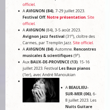
officiel
.
A
AVIGNON (84)
, 7-29 juillet 2023.
Festival Off
.
Notre présentation
.
Site
officiel
.
A
AVIGNON
(84), 3-5 août 2023.
e
Avignon jazz festival
(31
), cloître des
Carmes, par Tremplin Jazz.
Site officiel
.
A
AVIGNON (84)
. Automne.
Rencontres
e
musicales & scientifiques
(9
).
Aux
BAUX-DE-PROVENCE (13)
. 15-16
juillet 2023. Festival
Les Baux pianos
(1er), avec André Manoukian
A
BEAULIEU-
SUR-MER (06)
, 6-
8 juillet 2023. Les
Nuits Guitare