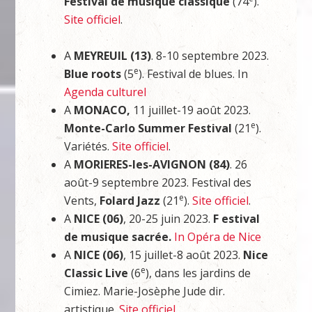
Festival de musique classique
(74
).
Site officiel
.
A
MEYREUIL (13)
. 8-10 septembre 2023.
e
Blue roots
(5
). Festival de blues. In
Agenda culturel
A
MONACO,
11 juillet-19 août 2023.
e
Monte-Carlo Summer Festival
(21
).
Variétés.
Site officiel
.
A
MORIERES-les-AVIGNON (84)
. 26
août-9 septembre 2023. Festival des
e
Vents,
Folard Jazz
(21
).
Site officiel
.
A
NICE (06)
, 20-25 juin 2023.
F estival
de musique sacrée.
In Opéra de Nice
A
NICE (06)
, 15 juillet-8 août 2023.
Nice
e
Classic Live
(6
), dans les jardins de
Cimiez. Marie-Josèphe Jude dir.
artistique.
Site officiel
.