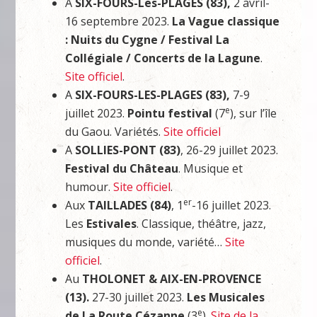
A
SIX-FOURS-Les-PLAGES (83),
2 avril-
16 septembre 2023.
La Vague classique
: Nuits du Cygne / Festival La
Collégiale / Concerts de la Lagune
.
Site officiel
.
A
SIX-FOURS-LES-PLAGES (83),
7-9
e
juillet 2023.
Pointu festival
(7
), sur l’île
du Gaou. Variétés.
Site officiel
A
SOLLIES-PONT (83)
, 26-29 juillet 2023.
Festival du Château
. Musique et
humour.
Site officiel
.
er
Aux
TAILLADES (84)
, 1
-16 juillet 2023.
Les
Estivales
. Classique, théâtre, jazz,
musiques du monde, variété…
Site
officiel
.
Au
THOLONET & AIX-EN-PROVENCE
(13).
27-30 juillet 2023.
Les Musicales
e
de
La Route Cézanne
(3
).
Site de la