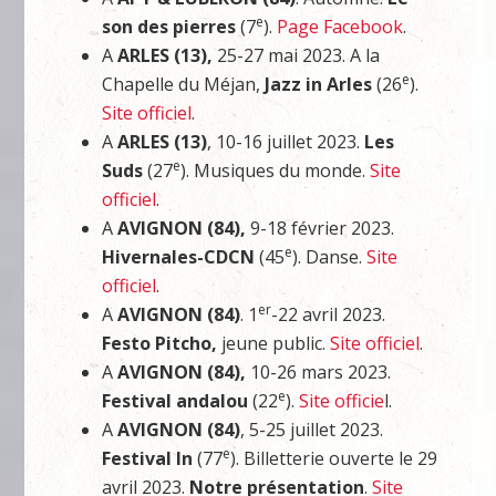
e
son des pierres
(7
).
Page Facebook
.
A
ARLES (13),
25-27 mai 2023. A la
e
Chapelle du Méjan,
Jazz in Arles
(26
).
Site officiel
.
A
ARLES (13)
, 10-16 juillet 2023.
Les
e
Suds
(27
). Musiques du monde.
Site
officiel
.
A
AVIGNON (84),
9-18 février 2023.
e
Hivernales-CDCN
(45
). Danse.
Site
officiel
.
er
A
AVIGNON (84)
. 1
-22 avril 2023.
Festo Pitcho,
jeune public.
Site officiel
.
A
AVIGNON (84),
10-26 mars 2023.
e
Festival andalou
(22
).
Site officie
l.
A
AVIGNON (84)
, 5-25 juillet 2023.
e
Festival In
(77
). Billetterie ouverte le 29
avril 2023.
Notre présentation
.
Site