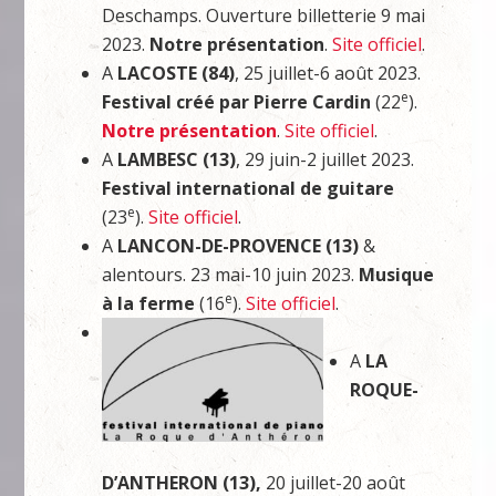
Deschamps. Ouverture billetterie 9 mai
2023.
Notre présentation
.
Site officiel
.
A
LACOSTE (84)
, 25 juillet-6 août 2023.
e
Festival créé par Pierre Cardin
(22
).
Notre présentation
.
Site officiel
.
A
LAMBESC (13)
, 29 juin-2 juillet 2023.
Festival international de guitare
e
(23
).
Site officiel
.
A
LANCON-DE-PROVENCE (13)
&
alentours. 23 mai-10 juin 2023.
Musique
e
à la ferme
(16
).
Site officiel
.
A
LA
ROQUE-
D’ANTHERON (13),
20 juillet-20 août