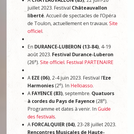
A
CHATEAUVALLON (83)
, 22 juin-26
juillet 2023. Festival
Châteauvallon
liberté
. Accueil de spectacles de l’Opéra
de Toulon, actuellement en travaux.
Site
officiel
.
En
DURANCE-LUBERON (13-84)
, 4-19
août 2023.
Festival Durance-Luberon
e
(26
).
Site officiel
.
Festival PARTENAIRE
A
EZE (06)
, 2-4 juin 2023. Festival l’
Eze
e
Harmonies
(2
). In
Helloasso
.
A
FAYENCE (83)
, septembre.
Quatuors
e
à cordes du Pays de Fayence
(28
).
Programme et dates à venir. In
Guide
des festivals
.
A
FORCALQUIER (04)
, 23-28 juillet 2023.
Rencontres Musicales de Haute-