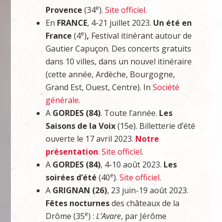
e
Provence
(34
).
Site officiel
.
En
FRANCE
, 4-21 juillet 2023.
Un été en
e
France
(4
)
,
Festival itinérant autour de
Gautier Capuçon. Des concerts gratuits
dans 10 villes, dans un nouvel itinéraire
(cette année, Ardèche, Bourgogne,
Grand Est, Ouest, Centre). In
Société
générale
.
A
GORDES (84)
. Toute l’année.
Les
Saisons de la Voix
(15e). Billetterie d’été
ouverte le 17 avril 2023.
Notre
présentation
.
Site officiel
.
A
GORDES (84)
, 4-10 août 2023.
Les
e
soirées d’été
(40
).
Site officiel
.
A
GRIGNAN (26)
, 23 juin-19 août 2023.
Fêtes nocturnes
des châteaux de la
e
Drôme (35
) :
L’Avare
, par Jérôme