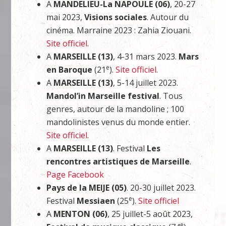
A
MANDELIEU-La NAPOULE (06)
, 20-27
mai 2023,
Visions sociales
. Autour du
cinéma. Marraine 2023 : Zahia Ziouani.
Site officiel
.
A
MARSEILLE (13)
, 4-31 mars 2023.
Mars
e
en Baroque
(21
).
Site officiel
.
A
MARSEILLE (13)
, 5-14 juillet 2023.
Mandol’in Marseille festival
. Tous
genres, autour de la mandoline ; 100
mandolinistes venus du monde entier.
Site officiel
.
A
MARSEILLE (13)
. Festival
Les
rencontres artistiques de Marseille
.
Page Facebook
Pays de la MEIJE (05)
. 20-30 juillet 2023.
e
Festival
Messiaen
(25
).
Site officiel
A
MENTON (06)
, 25 juillet-5 août 2023,
e